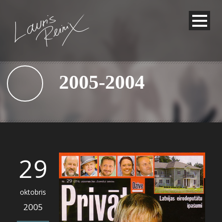
2005-2004
29
oktobris
2005