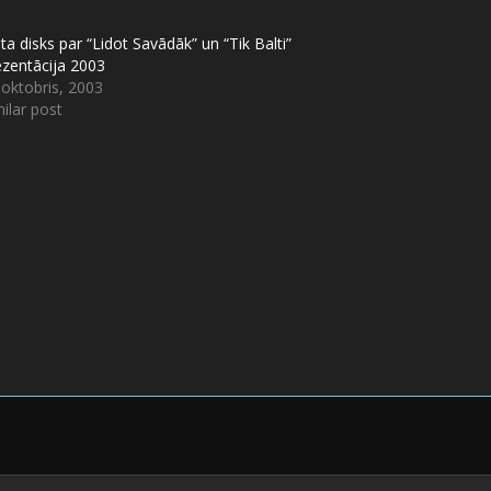
ta disks par “Lidot Savādāk” un “Tik Balti”
ezentācija 2003
 oktobris, 2003
ilar post