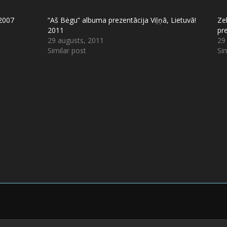
 2007
“Aš Bėgu” albuma prezentācija Viļņā, Lietuvā!
Zel
2011
pr
29 augusts, 2011
29
Similar post
Sim