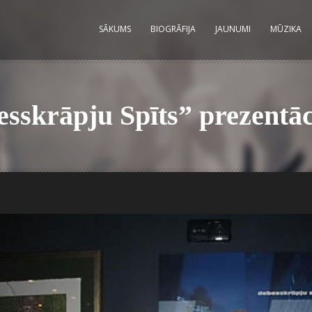
SĀKUMS
BIOGRĀFIJA
JAUNUMI
MŪZIKA
skrāpju Spīts” prezentāc