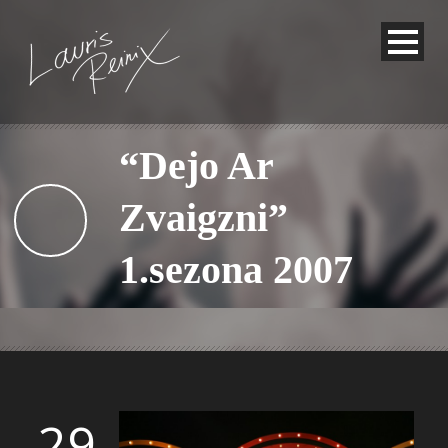
“Dejo Ar
Zvaigzni”
1.sezona 2007
29