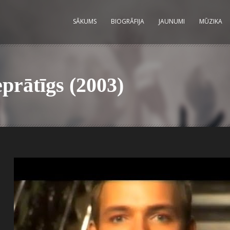
SĀKUMS
BIOGRĀFIJA
JAUNUMI
MŪZIKA
rātīgs (2003)