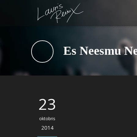
Es Neesmu Nep
23
oktobris
2014