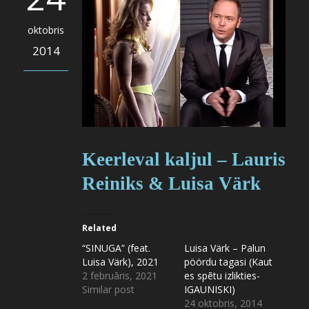
oktobris
2014
Keerleval kaljul – Lauris
Reiniks & Luisa Värk
Related
“SINUGA” (feat.
Luisa Värk – Palun
Luisa Värk), 2021
pöördu tagasi (Kaut
2 februāris, 2021
es spētu izlikties-
Similar post
IGAUNISKI)
24 oktobris, 2014