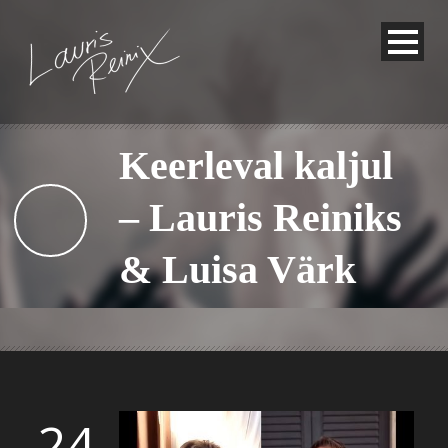
Keerleval kaljul
– Lauris Reiniks
& Luisa Värk
24