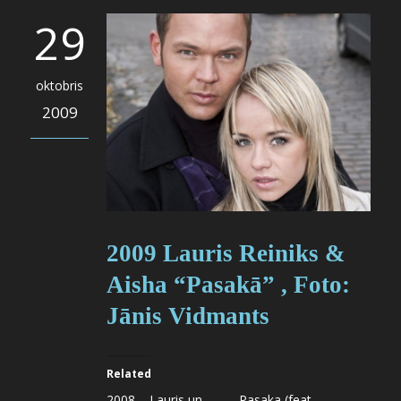
29
oktobris
2009
2009 Lauris Reiniks &
Aisha “Pasakā” , Foto:
Jānis Vidmants
Related
2008 – Lauris un
Pasaka (feat.