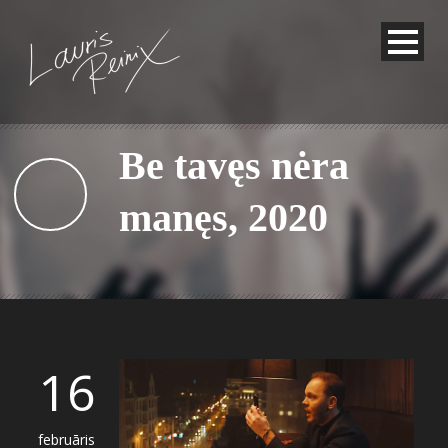
Be tavęs nėra
manęs, 2020
16
februāris