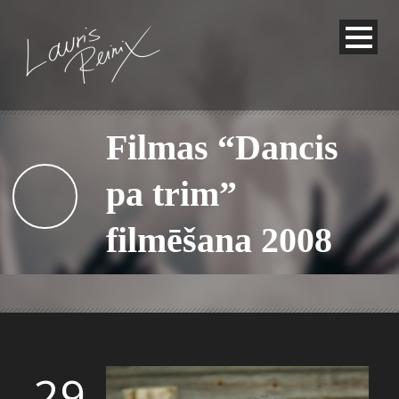
Filmas “Dancis
pa trim”
filmēšana 2008
29