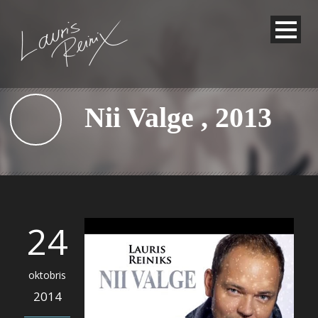
Nii Valge , 2013
24
oktobris
2014