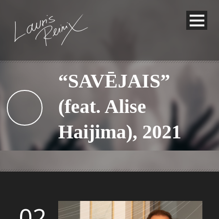
“SAVĒJAIS”
(feat. Alise
Haijima), 2021
02