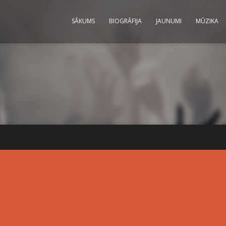
SĀKUMS
BIOGRĀFIJA
JAUNUMI
MŪZIKA