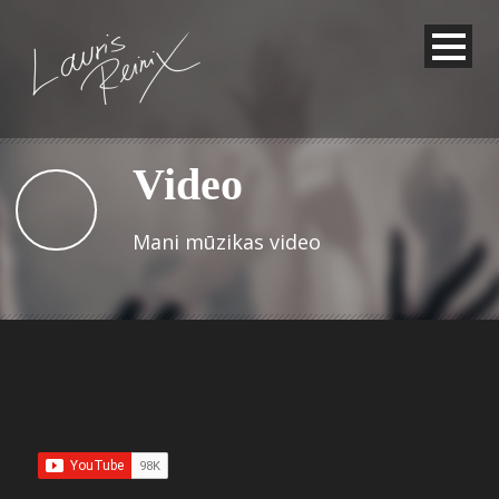
Video
Mani mūzikas video