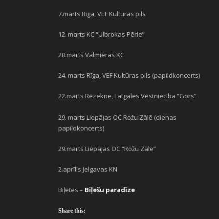
7.marts Rīga, VEF Kultūras pils
12. marts KC “Ulbrokas Pērle”
20.marts Valmieras KC
24. marts Rīga, VEF Kultūras pils (papildkoncerts)
22.marts Rēzekne, Latgales Vēstniecība “Gors”
29. marts Liepājas OC Rožu Zālē (dienas
papildkoncerts)
29.marts Liepājas OC “Rožu Zāle”
2.aprīlis Jelgavas KN
Biļetes –
Biļešu paradīze
Share this: