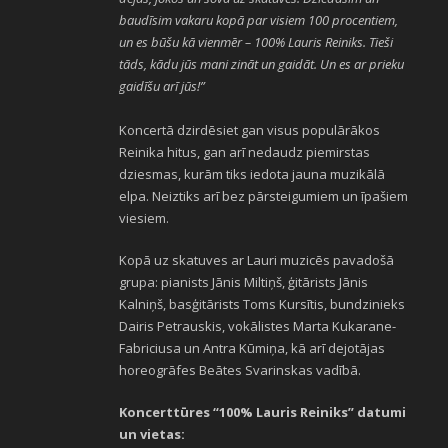
baudīsim vakaru kopā par visiem 100 procentiem,
un es būšu kā vienmēr – 100% Lauris Reiniks. Tieši
tāds, kādu jūs mani zināt un gaidāt. Un es ar prieku
gaidīšu arī jūs!”
Koncertā dzirdēsiet gan visus populārākos
Reinika hitus, gan arī nedaudz piemirstas
dziesmas, kurām tiks iedota jauna muzikālā
elpa. Neiztiks arī bez pārsteigumiem un īpašiem
viesiem.
Kopā uz skatuves ar Lauri muzicēs pavadošā
grupa: pianists Jānis Miltiņš, ģitārists Jānis
Kalniņš, basģitārists Toms Kursītis, bundzinieks
Dairis Petrauskis, vokālistes Marta Kukarane-
Fabriciusa un Antra Kūmiņa, kā arī dejotājas
horeogrāfes Beātes Svarinskas vadībā.
Koncerttūres
“100% Lauris
Reiniks
” datumi
un vietas: