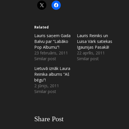
Related
Lauris saņem Gada
Lauris Reiniks un
Balvu par “Labāko
Luisa Värk satiekas
Pop Albumu”!
Igaunijas Pasakā!
23 februāris, 2011
22 aprīlis, 2011
Similar post
Similar post
Lietuvā iznāk Laura
Reinika albums “Aš
bégu”!
2 jūnijs, 2011
Similar post
Share Post