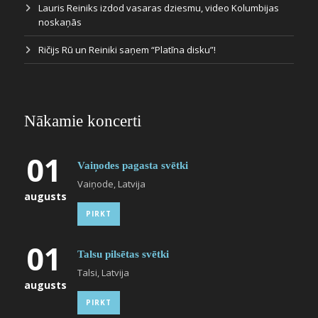
Lauris Reiniks izdod vasaras dziesmu, video Kolumbijas
noskaņās
Ričijs Rū un Reiniki saņem “Platīna disku”!
Nākamie koncerti
01
Vaiņodes pagasta svētki
Vaiņode, Latvija
augusts
PIRKT
01
Talsu pilsētas svētki
Talsi, Latvija
augusts
PIRKT