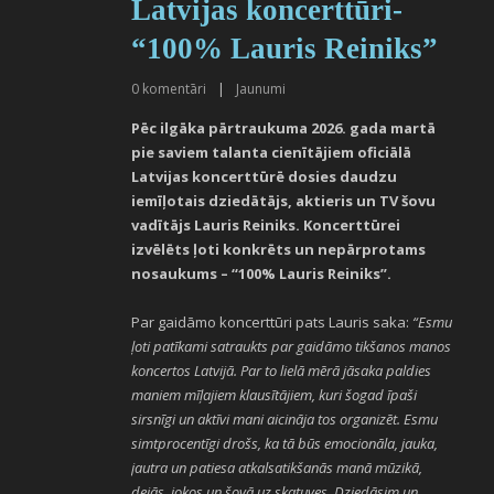
Latvijas koncerttūri-
“100% Lauris Reiniks”
0
komentāri
|
Jaunumi
Pēc ilgāka pārtraukuma 2026. gada martā
pie saviem talanta cienītājiem oficiālā
Latvijas koncerttūrē dosies daudzu
iemīļotais dziedātājs, aktieris un TV šovu
vadītājs Lauris Reiniks. Koncerttūrei
izvēlēts ļoti konkrēts un nepārprotams
nosaukums – “100% Lauris Reiniks”.
Par gaidāmo koncerttūri pats Lauris saka:
“Esmu
ļoti patīkami satraukts par gaidāmo tikšanos manos
koncertos Latvijā. Par to lielā mērā jāsaka paldies
maniem mīļajiem klausītājiem, kuri šogad īpaši
sirsnīgi un aktīvi mani aicināja tos organizēt. Esmu
simtprocentīgi drošs, ka tā būs emocionāla, jauka,
jautra un patiesa atkalsatikšanās manā mūzikā,
dejās, jokos un šovā uz skatuves. Dziedāsim un