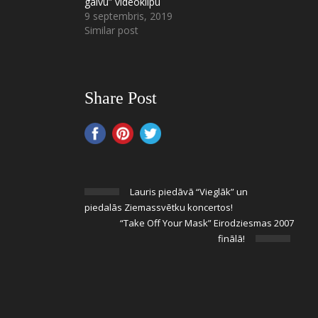
galvu” videoklipu
9 septembris, 2019
Similar post
Share Post
Lauris piedāvā “Vieglāk” un
piedalās Ziemassvētku koncertos!
“Take Off Your Mask” Eirodziesmas 2007
finālā!