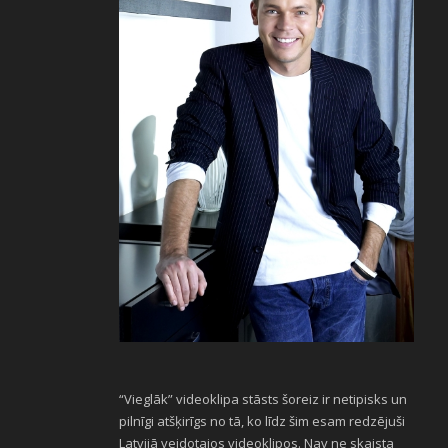
“Vieglāk” videoklipa stāsts šoreiz ir netipisks un
pilnīgi atšķirīgs no tā, ko līdz šim esam redzējuši
Latvijā veidotajos videoklipos. Nav ne skaista