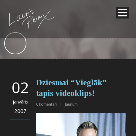
02
Dziesmai “Vieglāk”
tapis videoklips!
janvāris
0
komentāri
|
Jaunumi
2007