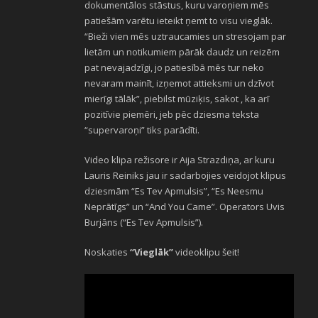
dokumentālos stāstus, kuru varoņiem mēs
patiešām varētu ieteikt ņemt to visu vieglāk.
“Bieži vien mēs uztraucamies un stresojam par
lietām un notikumiem pārāk daudz un reizēm
pat nevajadzīgi, jo patiesībā mēs tur neko
nevaram mainīt, izņemot attieksmi un dzīvot
mierīgi tālāk”, piebilst mūziķis, sakot , ka arī
pozitīvie piemēri, jeb pēc dziesma teksta
“supervaroņi” tiks parādīti.
Video klipa režisore ir Aija Strazdiņa, ar kuru
Lauris Reiniks jau ir sadarbojies veidojot klipus
dziesmām “Es Tev Apmulsis”, “Es Neesmu
Neprātīgs” un “And You Came”. Operators Uvis
Burjāns (“Es Tev Apmulsis”).
Noskaties
“Vieglāk”
videoklipu šeit!