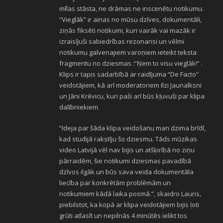
mīlas stāsta, ne drāmas ne inscenētu notikumu.
“Vieglāk” ir ainas no mūsu dzīves, dokumentāli,
ziņās fiksēti notikumi, kuri vairāk vai mazāk ir
izraisījuši sabiedrības rezonansi un vēlmi
notikumu galvenajiem varoņiem ieteikt teksta
fragmentu no dziesmas :”Ņem to visu vieglāk!” .
Klips ir tapis sadarbībā ar raidījuma “De Facto”
veidotājiem, kā arī moderatoriem Ilzi Jaunalksni
un Jāni Krēvicu, kuri paši arī būs kļuvuši par klipa
dalībniekiem.
“Ideja par šāda klipa veidošanu man dzima brīdī,
kad studijā rakstīju šo dziesmu. Tāds mūzikas
video Latvijā vēl nav bijis un atšķirībā no ziņu
pārraidēm, šie notikumi dziesmas pavadībā
dzīvos ilgāk un būs sava veida dokumentāla
liecība par konkrētām problēmām un
notikumiem kādā laika posmā.”, skaidro Lauris,
piebilstot, ka kopā ar klipa veidotājiem bijis ļoti
grūti atlasīt un nepilnās 4 minūtēs ielikt tos