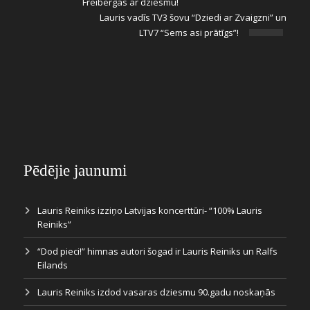
Freibergas ar dziesmu!
Lauris vadīs TV3 šovu “Dziedi ar Zvaigzni” un
LTV7 “Sems asi prātīgs”!
Pēdējie jaunumi
Lauris Reiniks izziņo Latvijas koncerttūri- “100% Lauris
Reiniks”
“Dod pieci!” himnas autori šogad ir Lauris Reiniks un Ralfs
Eilands
Lauris Reiniks izdod vasaras dziesmu 90.gadu noskaņās