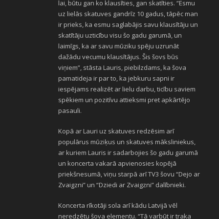
lai, būtu gan ko klausīties, gan skatīties. “Esmu
uz lielās skatuves gandrīz 10 gadus, tāpēc man
ir prieks, ka esmu saglabājis savu klausītāju un
skatītāju uzticību visu šo gadu garumā, un
laimīgs, ka ar savu mūziku spēju uzrunāt
dažādu vecumu klausītājus. Šis šovs būs
viņiem”, stāsta Lauris, piebilzdams, ka šova
pamatideja ir par to, ka jebkuru sapni ir
iespējams realizēt ar lielu darbu, ticību saviem
spēkiem un pozitīvu attieksmi pret apkārtējo
pasauli.
Kopā ar Lauri uz skatuves redzēsim arī
populārus mūziķus un skatuves māksliniekus,
ar kuriem Lauris ir sadarbojies šo gadu garumā
un koncerta vakarā apvienosies kopējā
priekšnesumā, viņu starpā arī TV3 šovu “Dejo ar
Zvaigzni” un “Dziedi ar Zvaigzni” dalībnieki.
Koncerta rīkotāji sola arī kādu Latvijā vēl
neredzētu šova elementu. “Tā varbūt ir traka