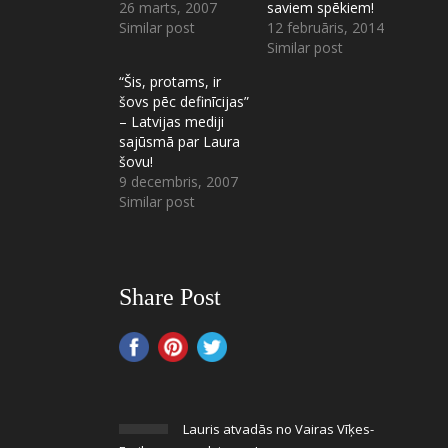
26 marts, 2007
saviem spēkiem!
Similar post
12 februāris, 2014
Similar post
“Šis, protams, ir
šovs pēc definīcijas”
– Latvijas mediji
sajūsmā par Laura
šovu!
9 decembris, 2007
Similar post
Share Post
Lauris atvadās no Vairas Vīķes-