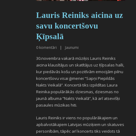
Lauris Reiniks aicina uz
savu koncertšovu
Ķīpsalā
0
komentāri
|
Jaunumi
30.novembra vakarā mūziķis Lauris Reiniks
aicina klausītājus un skatītājus uz Ķīpsalas halli,
kur piedāvās košu un pozitīvām emocijām pilnu
koncertšovu visai ģimenei “Sapņi Piepildās
Nakts Veikalā”. Koncertā tiks izpildītas Laura
Reinika populārākās dziesmas, dziesmas no
jaunā albuma “Nakts Veikalā”, kā arī atsevišķi
pasaules mūzikas hiti.
Lauris Reiniks ir viens no populārākajiem un
apbalvotākajiem Latvijas mūziķiem un skatuves
personībām, tāpēc arī koncerts tiks veidots tā