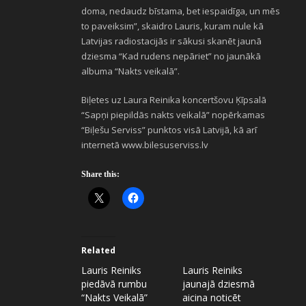
doma, nedaudz bīstama, bet iespaidīga, un mēs
to paveiksim”, skaidro Lauris, kuram nule kā
Latvijas radiostacijās ir sākusi skanēt jaunā
dziesma “Kad rudens nepāriet” no jaunākā
albuma “Nakts veikalā”.
Biļetes uz Laura Reinika koncertšovu Ķīpsalā
“Sapņi piepildās nakts veikalā” nopērkamas
“Biļešu Serviss” punktos visā Latvijā, kā arī
internetā www.bilesuserviss.lv
Share this:
Related
Lauris Reiniks
Lauris Reiniks
piedāvā rumbu
jaunajā dziesmā
“Nakts Veikalā”
aicina noticēt