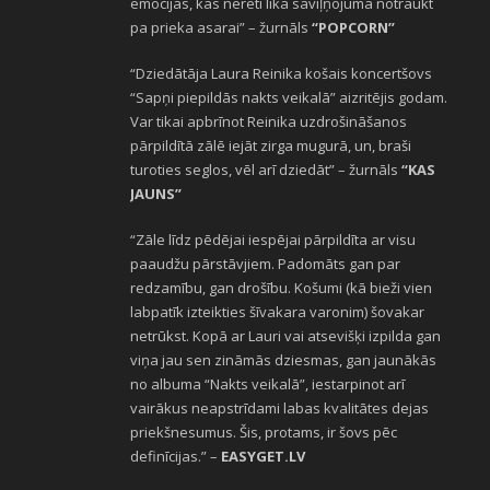
emocijas, kas nereti lika saviļņojumā notraukt
pa prieka asarai” – žurnāls
“POPCORN”
“Dziedātāja Laura Reinika košais koncertšovs
“Sapņi piepildās nakts veikalā” aizritējis godam.
Var tikai apbrīnot Reinika uzdrošināšanos
pārpildītā zālē iejāt zirga mugurā, un, braši
turoties seglos, vēl arī dziedāt” – žurnāls
“KAS
JAUNS”
“Zāle līdz pēdējai iespējai pārpildīta ar visu
paaudžu pārstāvjiem. Padomāts gan par
redzamību, gan drošību. Košumi (kā bieži vien
labpatīk izteikties šīvakara varonim) šovakar
netrūkst. Kopā ar Lauri vai atsevišķi izpilda gan
viņa jau sen zināmās dziesmas, gan jaunākās
no albuma “Nakts veikalā”, iestarpinot arī
vairākus neapstrīdami labas kvalitātes dejas
priekšnesumus. Šis, protams, ir šovs pēc
definīcijas.” –
EASYGET.LV