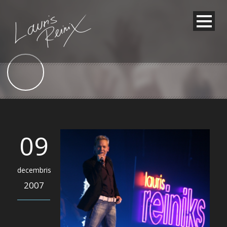
09
decembris
2007