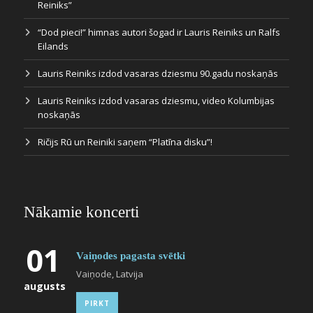
Reiniks”
“Dod pieci!” himnas autori šogad ir Lauris Reiniks un Ralfs
Eilands
Lauris Reiniks izdod vasaras dziesmu 90.gadu noskaņās
Lauris Reiniks izdod vasaras dziesmu, video Kolumbijas
noskaņās
Ričijs Rū un Reiniki saņem “Platīna disku”!
Nākamie koncerti
01
Vaiņodes pagasta svētki
Vaiņode, Latvija
augusts
PIRKT