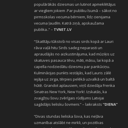
populārākās dziesmas un lutinot apmeklētājus
ar viegliem jokiem .Par publiku īsumā – sākot no
pirmsskolas vecuma bērniem, līdz cienijama
vecuma ļaudīm. Katrā ziņā, apskaužama
publika..” –
TVNET.LV
“Skatītāju tūkstoši no visas sirds kopā ar Lauri
rāva vaļā hitu Sirds sadeg neparasti un
apraudājās no aizkustinājuma, kad mūziķis uz
skatuves pasauca tēvu, māti, māsu, lai kopā a
capella nodziedātu dziesmu par pankūciņu.
Kulminācijas punkts iestājās, kad Lauris zālē
iejāja uz zirga, tērpies pelēkā uzvalkā un baltā
hūtē. Grandot aplausiem, viņš dziedāja Frenka
Sinatras New York, New York!. Izskatās, ka
zvaigžņu šovu zvērīgais rūdījums Latvijai
sagādājis lielisku šovmeni.” – laikraksts
“DIENA”
“Divas stundas lieliska šova, kas neļāva
uzmanībai atslābt ne mirkli, un pozitīvas