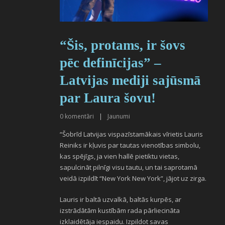
“Šis, protams, ir šovs
pēc definīcijas” –
Latvijas mediji sajūsmā
par Laura šovu!
0
komentāri
|
Jaunumi
“Šobrīd Latvijas vispazīstamākais vīrietis Lauris
Reiniks ir kļuvis par tautas vienotības simbolu,
kas spējīgs, ja vien hallē pietiktu vietas,
sapulcināt pilnīgi visu tautu, un tai saprotamā
veidā izpildīt “New York New York”, jājot uz zirga.
Lauris ir baltā uzvalkā, baltās kurpēs, ar
izstrādātām kustībām rada pārliecināta
izklaidētāja iespaidu. Izpildot savas