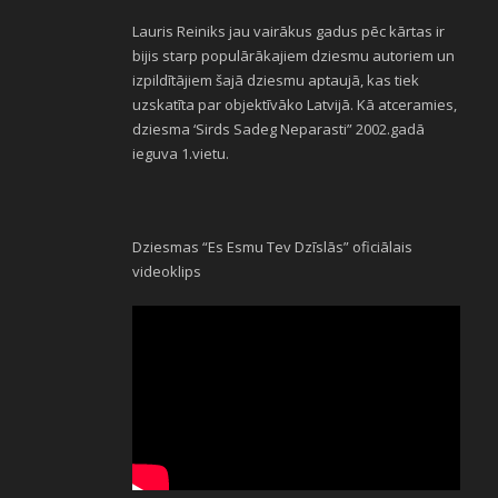
Lauris Reiniks jau vairākus gadus pēc kārtas ir
bijis starp populārākajiem dziesmu autoriem un
izpildītājiem šajā dziesmu aptaujā, kas tiek
uzskatīta par objektīvāko Latvijā. Kā atceramies,
dziesma ‘Sirds Sadeg Neparasti” 2002.gadā
ieguva 1.vietu.
Dziesmas “Es Esmu Tev Dzīslās” oficiālais
videoklips