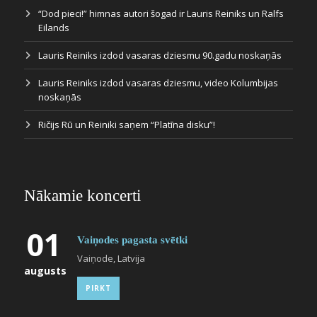
“Dod pieci!” himnas autori šogad ir Lauris Reiniks un Ralfs
Eilands
Lauris Reiniks izdod vasaras dziesmu 90.gadu noskaņās
Lauris Reiniks izdod vasaras dziesmu, video Kolumbijas
noskaņās
Ričijs Rū un Reiniki saņem “Platīna disku”!
Nākamie koncerti
01
Vaiņodes pagasta svētki
Vaiņode, Latvija
augusts
PIRKT