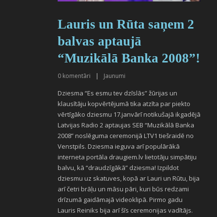
Lauris un Rūta saņem 2
balvas aptaujā
“Muzikālā Banka 2008”!
0
komentāri
|
Jaunumi
Dziesma “Es esmu tev dzīslās” žūrijas un
klausītāju kopvērtējumā tika atzīta par piekto
vērtīgāko dziesmu 17.janvārī notikušajā ikgadējā
Latvijas Radio 2 aptaujas SEB “Muzikālā Banka
2008” noslēguma ceremonijā LTV1 tiešraidē no
Venstpils. Dziesma ieguva arī populārākā
interneta portāla draugiem.lv lietotāju simpātiju
balvu, kā “draudzīgākā” dziesma! Izpildot
dziesmu uz skatuves, kopā ar Lauri un Rūtu, bija
arī četri brāļu un māsu pāri, kuri būs redzami
drīzumā gaidāmajā videoklipā. Pirmo gadu
Lauris Reiniks bija arī šīs ceremonijas vadītājs.