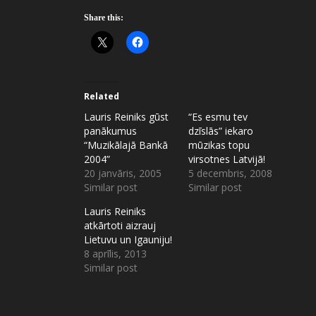
Share this:
Related
Lauris Reiniks gūst
“Es esmu tev
panākumus
dzīslās” iekaro
“Muzikālajā Bankā
mūzikas topu
2004”
virsotnes Latvijā!
20 janvāris, 2005
5 decembris, 2008
Similar post
Similar post
Lauris Reiniks
atkārtoti aizrauj
Lietuvu un Igauniju!
8 aprīlis, 2013
Similar post