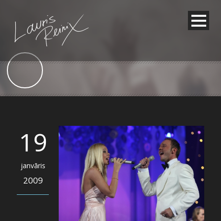
19
janvāris
2009