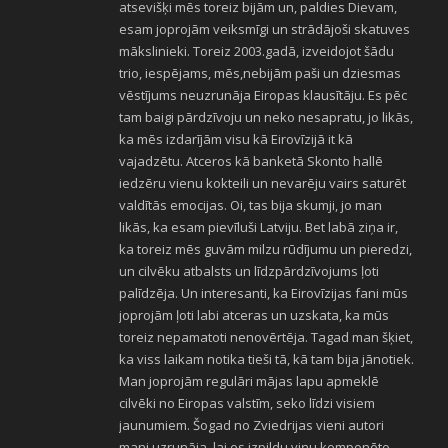
atsevišķi mēs toreiz bijām un, paldies Dievam,
esam joprojām veiksmīgi un strādājoši skatuves
mākslinieki. Toreiz 2003.gadā, izveidojot šādu
trio, iespējams, mēs,nebijām paši un dziesmas
vēstījums neuzrunāja Eiropas klausītāju. Es pēc
tam baigi pārdzīvoju un neko nesapratu, jo likās,
ka mēs izdarījām visu kā Eirovīzijā it kā
vajadzētu. Atceros kā banketā Skonto hallē
iedzēru vienu kokteili un nevarēju vairs saturēt
valdītās emocijas. Oi, tas bija skumji, jo man
likās, ka esam pievīluši Latviju. Bet labā ziņa ir,
ka toreiz mēs guvām milzu rūdījumu un pieredzi,
un cilvēku atbalsts un līdzpārdzīvojums ļoti
palīdzēja. Un interesanti, ka Eirovīzijas fani mūs
joprojām ļoti labi atceras un uzskata, ka mūs
toreiz nepamatoti nenovērtēja. Tagad man šķiet,
ka viss laikam notika tieši tā, kā tam bija jānotiek.
Man joprojām regulāri mājas lapu apmeklē
cilvēki no Eiropas valstīm, seko līdzi visiem
jaunumiem. Šogad no Zviedrijas vieni autori
mani uzrunāja, lai es izpildu viņu komponēto