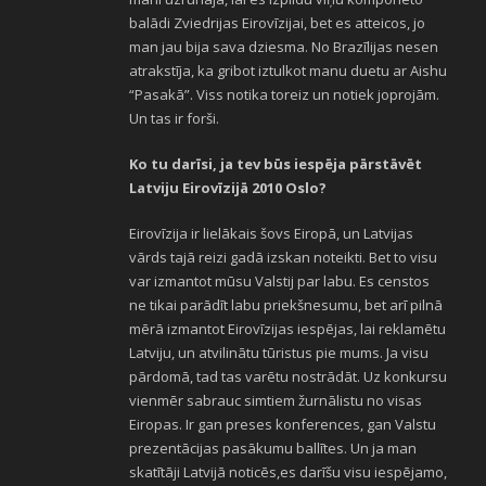
balādi Zviedrijas Eirovīzijai, bet es atteicos, jo
man jau bija sava dziesma. No Brazīlijas nesen
atrakstīja, ka gribot iztulkot manu duetu ar Aishu
“Pasakā”. Viss notika toreiz un notiek joprojām.
Un tas ir forši.
Ko tu darīsi, ja tev būs iespēja pārstāvēt
Latviju Eirovīzijā 2010 Oslo?
Eirovīzija ir lielākais šovs Eiropā, un Latvijas
vārds tajā reizi gadā izskan noteikti. Bet to visu
var izmantot mūsu Valstij par labu. Es censtos
ne tikai parādīt labu priekšnesumu, bet arī pilnā
mērā izmantot Eirovīzijas iespējas, lai reklamētu
Latviju, un atvilinātu tūristus pie mums. Ja visu
pārdomā, tad tas varētu nostrādāt. Uz konkursu
vienmēr sabrauc simtiem žurnālistu no visas
Eiropas. Ir gan preses konferences, gan Valstu
prezentācijas pasākumu ballītes. Un ja man
skatītāji Latvijā noticēs,es darīšu visu iespējamo,