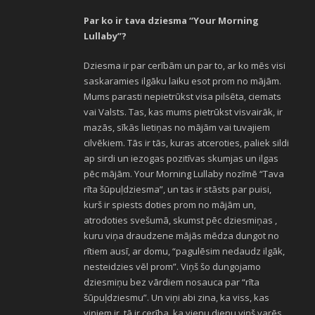
Par ko ir tava dziesma “Your Morning
Lullaby”?
Dziesma ir par cerībām un par to, ar ko mēs visi
saskaramies ilgāku laiku esot prom no mājām.
Mums parasti nepietrūkst visa pilsēta, ciemats
vai Valsts. Tas, kas mums pietrūkst visvairāk, ir
mazās, sīkās lietiņas no mājām vai tuvajiem
cilvēkiem. Tās ir tās, kuras atceroties, paliek sildi
ap sirdi un iezogas pozitīvas skumjas un ilgas
pēc mājām. Your Morning Lullaby nozīmē “Tava
rīta šūpuļdziesma”, un tas ir stāsts par puisi,
kurš ir spiests doties prom no mājām un,
atrodoties svešumā, skumst pēc dziesmiņas ,
kuru viņa draudzene mājās mēdza dungot no
rītiem ausī, ar domu, “pagulēsim nedaudz ilgāk,
nesteidzies vēl prom”. Viņš šo dungojamo
dziesmiņu bez vārdiem nosauca par “rīta
šūpuļdziesmu”. Un viņi abi zina, ka viss, kas
viņiem ir, tā ir cerība, ka vienu dienu viņš varēs