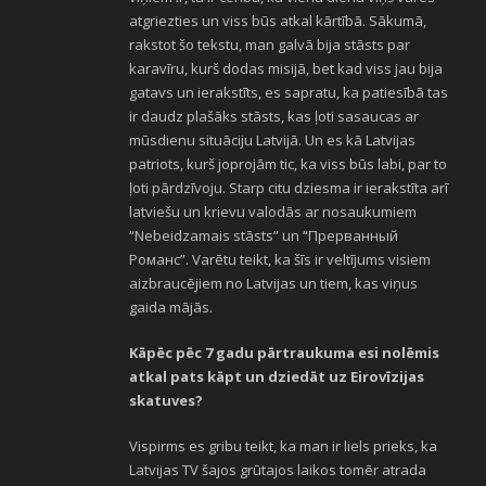
atgriezties un viss būs atkal kārtībā. Sākumā,
rakstot šo tekstu, man galvā bija stāsts par
karavīru, kurš dodas misijā, bet kad viss jau bija
gatavs un ierakstīts, es sapratu, ka patiesībā tas
ir daudz plašāks stāsts, kas ļoti sasaucas ar
mūsdienu situāciju Latvijā. Un es kā Latvijas
patriots, kurš joprojām tic, ka viss būs labi, par to
ļoti pārdzīvoju. Starp citu dziesma ir ierakstīta arī
latviešu un krievu valodās ar nosaukumiem
“Nebeidzamais stāsts” un “Прерванный
Романс”. Varētu teikt, ka šīs ir veltījums visiem
aizbraucējiem no Latvijas un tiem, kas viņus
gaida mājās.
Kāpēc pēc 7 gadu pārtraukuma esi nolēmis
atkal pats kāpt un dziedāt uz Eirovīzijas
skatuves?
Vispirms es gribu teikt, ka man ir liels prieks, ka
Latvijas TV šajos grūtajos laikos tomēr atrada