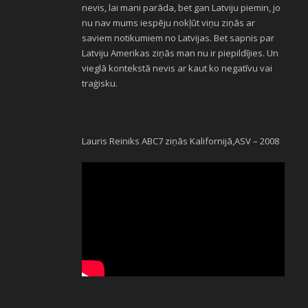
nevis, lai mani parāda, bet gan Latviju piemin, jo
nu nav mums iespēju nokļūt viņu ziņās ar
saviem notikumiem no Latvijas. Bet sapnis par
Latviju Amerikas ziņās man nu ir piepildījies. Un
vieglā kontekstā nevis ar kaut ko negatīvu vai
traģisku.
Lauris Reiniks ABC7 ziņās Kalifornijā,ASV – 2008