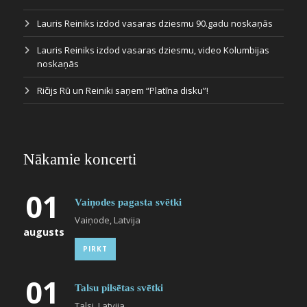
Lauris Reiniks izdod vasaras dziesmu 90.gadu noskaņās
Lauris Reiniks izdod vasaras dziesmu, video Kolumbijas
noskaņās
Ričijs Rū un Reiniki saņem “Platīna disku”!
Nākamie koncerti
01
Vaiņodes pagasta svētki
Vaiņode, Latvija
augusts
PIRKT
01
Talsu pilsētas svētki
Talsi, Latvija