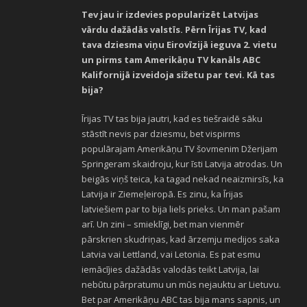
Tev jau ir izdevies popularizēt Latvijas
vārdu dažādās valstīs. Pērn Īrijas TV, kad
tava dziesma viņu Eirovīzijā ieguva 2. vietu
un pirms tam Amerikāņu TV kanāls ABC
Kalifornijā izveidoja sižetu par tevi. Kā tas
bija?
Īrijas TV tas bija jautri, kad es tiešraidē sāku
stāstīt nevis par dziesmu, bet vispirms
populārajam Amerikāņu TV šovmenim Džerijam
Springeram skaidroju, kur īsti Latvija atrodas. Un
beigās viņš teica, ka tagad nekad neaizmirsīs, ka
Latvija ir Ziemeļeiropā. Es zinu, ka Īrijas
latviešiem par to bija liels prieks. Un man pašam
arī. Un zini – smieklīgi, bet man vienmēr
pārskrien skudriņas, kad ārzemju medijos saka
Latvia vai Lettland, vai Letonia. Es pat esmu
iemācījies dažādās valodās teikt Latvija, lai
nebūtu pārpratumu un mūs nejauktu ar Lietuvu.
Bet par Amerikāņu ABC tas bija mans sapnis, un