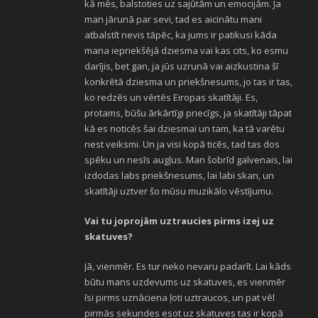
kā mēs, balstoties uz sajūtām un emocijām. Ja
man jārunā par sevi, tad es aicinātu mani
atbalstīt nevis tāpēc, ka jums ir patikusi kāda
mana iepriekšējā dziesma vai kas cits, ko esmu
darījis, bet gan, ja jūs uzrunā vai aizkustina šī
konkrētā dziesma un priekšnesums, jo tas ir tas,
ko redzēs un vērtēs Eiropas skatītāji. Es,
protams, būšu ārkārtīgi priecīgs, ja skatītāji tāpat
kā es noticēs šai dziesmai un tam, ka tā varētu
nest veiksmi. Un ja visi kopā ticēs, tad tas dos
spēku un nesīs augļus. Man šobrīd galvenais, lai
izdodas labs priekšnesums, lai labi skan, un
skatītāji uztver šo mūsu muzikālo vēstījumu.
Vai tu joprojām uztraucies pirms izej uz
skatuves?
Jā, vienmēr. Es tur neko nevaru padarīt. Lai kāds
būtu mans uzdevums uz skatuves, es vienmēr
īsi pirms uznāciena ļoti uztraucos, un pat vēl
pirmās sekundes esot uz skatuves tas ir kopā