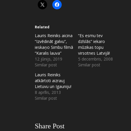
Related
Lauris Reiniks aicina
“Es esmu tev
“Izvēdināt galvu”,
dzīslās” iekaro
ieskaņo Simbu filmā
mūzikas topu
“Karalis lauva”
virsotnes Latvijā!
12 jūnijs, 2019
5 decembris, 2008
Similar post
Similar post
Lauris Reiniks
atkārtoti aizrauj
Lietuvu un Igauniju!
8 aprīlis, 2013
Similar post
Share Post