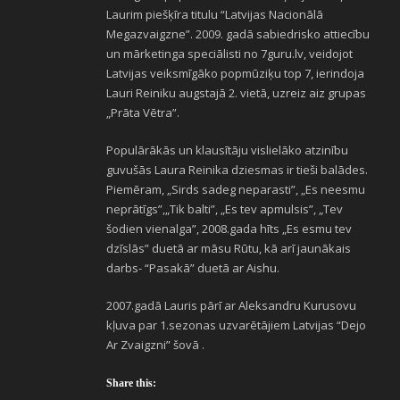
Laurim piešķīra titulu “Latvijas Nacionālā
Megazvaigzne”. 2009. gadā sabiedrisko attiecību
un mārketinga speciālisti no 7guru.lv, veidojot
Latvijas veiksmīgāko popmūziķu top 7, ierindoja
Lauri Reiniku augstajā 2. vietā, uzreiz aiz grupas
„Prāta Vētra”.
Populārākās un klausītāju vislielāko atzinību
guvušās Laura Reinika dziesmas ir tieši balādes.
Piemēram, „Sirds sadeg neparasti”, „Es neesmu
neprātīgs”,„Tik balti”, „Es tev apmulsis”, „Tev
šodien vienalga”, 2008.gada hīts „Es esmu tev
dzīslās” duetā ar māsu Rūtu, kā arī jaunākais
darbs- “Pasakā” duetā ar Aishu.
2007.gadā Lauris pārī ar Aleksandru Kurusovu
kļuva par 1.sezonas uzvarētājiem Latvijas “Dejo
Ar Zvaigzni” šovā .
Share this: