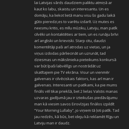
lai Latvijas vārds daudziem paliktu atmiņā ar
kaut ko labu, skaistu un interesantu. Un es
domāju, ka liekot lietā manu visu šo gadu laikā
gūto pieredzi,es to varētu izdarīt. Uz mutes es
neesmu kritis, es mīlu mūziku, Latviju, man patīk
cilvēki un kontaktēties ar tiem, un es runāju brīvi
arī angliski un krieviski. Starp citu, daudzi
komentētāji paši arī atrodas uz vietas, un ja
viņus izdodas pārliecināt un uzrunāt, tad
dziesmas un mākslinieka pieteikums konkursā
var būt īpaši labvēlīgs un nostrādāt uz
skatītajiem pie TV ekrāna. Visur un vienmēr
galvenais ir cilvēciskais faktors, kas arī man ir
galvenais. Interesanti un patīkami, ka pie mums
fināls vēl tikai priekšā, bet 2 lielas Valstis manas
uzvaras gadījumā jau ir izteikušas piedāvājumu
man kā viesim savos Eirovīzijas finālos izpildīt
“Your Morning Lullaby”, jo viņiem tā ļoti patīk. Tad
jau redzēs, kā būs, bet ideju kā reklamēt Rīgu un
Latviju man ir daudz.