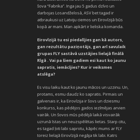
šova “Fabrika”. Inga jau 5 gadus dzīvo un
darbojas Losandželosā, ASV bet tagad ir
atbraukusi uz Latviju ciemos un Eirovīzijā būs
kopā ar mani. Man apkārt ir lieliska komanda.
Eirovīzijā tu esi piedalījies gan kā autors,
gan rezultātu paziņotājs, gan arī savulaik
grupas FLY sastāvā uzstājies lielajā finālā
Rīgā . Vai pa šiem gadiem esi kaut ko jaunu
sapratis, iemācījies? Kur ir veiksmes
atslēga?
Es visu laiku kaut ko jaunu mācos un uzzinu. Un,
protams, esmu daudz ko sapratis. Pirmais un
galvenais ir, ka Eirovīzija ir šovs un dziesmu
konkurss, kas pēdējos gados iezīmējas arvien
vairāk. Un šovos mūs pēdējā laikā visvairāk
uzrunā īstas un neuzspēlētas lietas. Starp citu,
es tagad ļoti labi saprotu, kāpēc mums ar FLY
toreiz lielajā Eirovīzijā negāja tik labi. Katrs