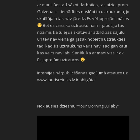
ar mani. Bet tad sākot darboties, tas aiziet prom.
Galvenais ir iemācīties noslēpt to uztraukumu, jo
skatītājam tas nav jāredz. Es vēl joprojām mācos
Bet es zinu, ka uztraukumam ir jābūt, jo tas
nozīme, ka tu ej uz skatuvi ar atbildības sajūtu
un tev nav vienalga. Jāsāk nopietni uztraukties
tad, kad šis uztraukums vairs nav. Tad gan kaut
kas vairs nav labi. Sanāk, ka ar mani viss ir ok.
Es joprojām uztraucos
Intervijas pārpublicēšanas gadījumā atsauce uz
www.laurisreiniks.lv ir obligāta!
Noklausies dziesmu “Your Morning Lullaby”: