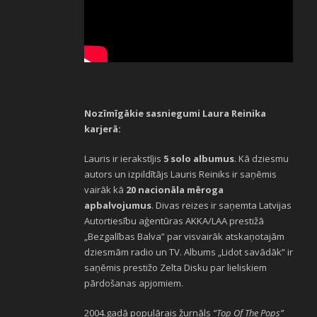
Nozīmīgākie sasniegumi Laura Reinika
karjerā:
Lauris ir ierakstījis
5 solo albumus
. Kā dziesmu
autors un izpildītājs Lauris Reiniks ir saņēmis
vairāk kā
20 nacionāla mēroga
apbalvojumus
. Divas reizes ir saņemta Latvijas
Autortiesību aģentūras AKKA/LAA prestižā
„Bezgalības Balva” par visvairāk atskaņotajām
dziesmām radio un TV. Albums „Lidot savādāk” ir
saņēmis prestižo Zelta Disku par lieliskiem
pārdošanas apjomiem.
2004.gadā populārais žurnāls
“Top Of The Pops”