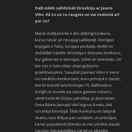
Daži mēdz salīdzināt Eirovīziju ar Jauno
Vilni. Kā tu uz to raugies un vai nedomā arī
par to?
Manā skatījumā tie ir divi atšķirīgi konkursi,
kurus nevar un nevajag salīdzināt. Vienīgais
kopīgais ir fakts, ka tajos piedalās cilvēki no
dažādām Valstīm. Eirovīzija ir dziesmu konkurss,
kur galvenais ir emocijas, stāsti un dziesmas. Un
tas viss ir savu ideju atspoguļojums
priekšnesumos. Savukārt Jaunais Vilnis ir viens
no vokālistu konkursiem, kuru principā ir daudz,
bet šo translē liela Krievijas TV, dalībniekus
koriģē un izveido pa savai gaumei režisors,
vērtē konkrēti žūrijas pārstāvji. Ja atceramies
Dima Bilans Jaunajā Vilnī ieguva 4.vietu, bet
uzvarēja Eirovīzijā. Šādu konkursu es labprāt
skatos, turu īkšķus par savējiem, un priecājos,
ka tas popularizē Jūrmalu un nes pilsētai daudz
naudas, bet piedalīties vai iet uz atlasēm