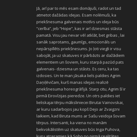
Jā, arī par to mēs esam domājuši, radot un tad
atmetot dažādas idejas. Esam nolēmuši, ka
priekšnesuma galvenais motīvs un ideja būs
“cerība”, jeb “Hope”, kas ir arī dziesmas stāsta
pamatā. Visu jau nevar vēl atklāt, bet gribas , lai
sanāk saprotams, gaumīgs, emocionāls un
nepārspīlēts priekšnesums. Jo ļoti viegli ir visu
sabojāt, ja uz skatuves ir pārbāzts ar dažādiem
elementiem un šoviem, kuru starpā pazūd pats
galvenais- dziesma un stāsts. Es ceru, ka tas
izdosies. Un te man jāsaka liels paldies Agrim
Daņiļēvičam, kurš manas idejas realizē
priekšnesuma horeogrāfijā. Starp citu, Agrim šī ir
pirmā Eirovīzijas pieredze. Un otrs paldies iet
lieliskajai tērpu māksliniecei Birutai Vainovskai,
ar kuru sadarbojos jau kopš Dejo ar Zvaigzni
laikiem, kad Biruta mums ar Sašu veidoja šovam
tērpus. Intersanti, ka viena no manām
bekvokālistēm uz skatuves būs Inga Puhova,
kuru atceramies kā Soho no pirmā realitātes