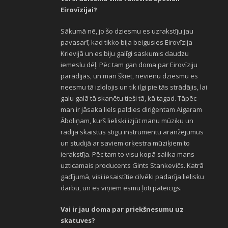
Eirovīzijai?
Sākumā nē, jo šo dziesmu es uzrakstīju jau
pavasarī, kad tikko bija beigusies Eirovīzija
Krievijā un es biju galīgi saskumis daudzu
iemeslu dēļ. Pēc tam gan doma par Eirovīziju
parādījās, un man šķiet, nevienu dziesmu es
neesmu tā izlolojis un tik ilgi pie tās strādājis, lai
galu galā tā skanētu tieši tā, kā tagad. Tāpēc
man ir jāsaka liels paldies diriģentam Aigaram
Āboliņam, kurš lieliski izjūt manu mūziku un
radīja skaistus stīgu instrumentu aranžējumus
un studijā ar saviem orķestra mūziķiem to
ierakstīja. Pēc tam to visu kopā salika mans
uzticamais producents Gints Stankevičs. Katrā
gadījumā, visi iesaistītie cilvēki padarīja lielisku
darbu, un es viņiem esmu ļoti pateicīgs.
Vai ir jau doma par priekšnesumu uz
skatuves?