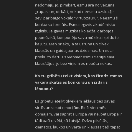
nedomāju, jo, pirmkārt, esmu ārā no vecuma
grupas, un, otrkārt, nekad neesmu uzskatījis
sevi par baigo vokālo “virtuozauru”. Neesmu šī
konkursa formāts. Esmu ieguvis akadēmisko
izglītību Jelgavas mūzikas koledžā, darbojos
popmūzikā, komponēju savu mūziku, izpildu to
kā jūtu. Man prieks, ja tā uzrunā un cilvēki
klausās un gaida jaunas dziesmas. Un es ar
prieku to daru. Es vienmēr esmu cienījis savu
klausītājus, jo bez viņiem es nebūtu nekas.
Ko tu gribētu teikt visiem, kas Eirodziesmas
vakarā skatīsies konkursu un izdarīs
lēmumu?
Es gribētu ieteikt cilvēkiem ieklausīties savās
sirdīs un sekot emocijām. Bieži vien mēs
domājam, vai sapratīs Eiropa vai nē, bet Eiropā ir
tādi paši cilvēki, kā Latvijā. Dzīvo pilsētās,
ciematos, laukos un vērtē un klausās tieši tāpat