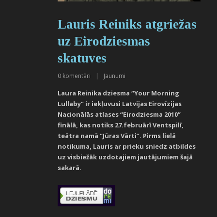
Lauris Reiniks atgriežas
uz Eirodziesmas
skatuves
0
komentāri
|
Jaunumi
Laura Reinika dziesma “Your Morning
Lullaby” ir iekļuvusi Latvijas Eirovīzijas
Nacionālās atlases “Eirodziesma 2010”
finālā, kas notiks 27.februārī Ventspilī,
teātra namā “Jūras Vārti”. Pirms lielā
notikuma, Lauris ar prieku sniedz atbildes
uz visbiežāk uzdotajiem jautājumiem šajā
sakarā.