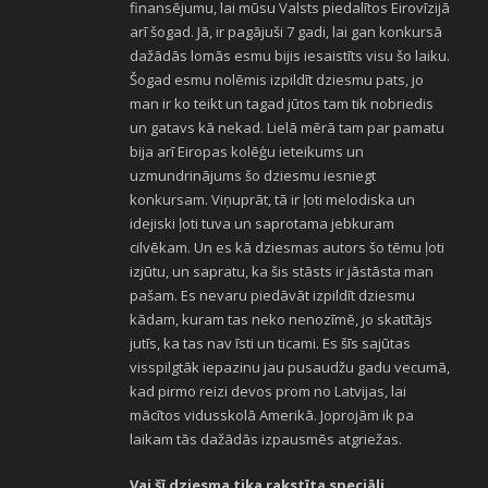
finansējumu, lai mūsu Valsts piedalītos Eirovīzijā
arī šogad. Jā, ir pagājuši 7 gadi, lai gan konkursā
dažādās lomās esmu bijis iesaistīts visu šo laiku.
Šogad esmu nolēmis izpildīt dziesmu pats, jo
man ir ko teikt un tagad jūtos tam tik nobriedis
un gatavs kā nekad. Lielā mērā tam par pamatu
bija arī Eiropas kolēģu ieteikums un
uzmundrinājums šo dziesmu iesniegt
konkursam. Viņuprāt, tā ir ļoti melodiska un
idejiski ļoti tuva un saprotama jebkuram
cilvēkam. Un es kā dziesmas autors šo tēmu ļoti
izjūtu, un sapratu, ka šis stāsts ir jāstāsta man
pašam. Es nevaru piedāvāt izpildīt dziesmu
kādam, kuram tas neko nenozīmē, jo skatītājs
jutīs, ka tas nav īsti un ticami. Es šīs sajūtas
visspilgtāk iepazinu jau pusaudžu gadu vecumā,
kad pirmo reizi devos prom no Latvijas, lai
mācītos vidusskolā Amerikā. Joprojām ik pa
laikam tās dažādās izpausmēs atgriežas.
Vai šī dziesma tika rakstīta speciāli