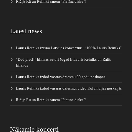
Ričijs Rū un Reiniki saņem “Platīna disku”!
Latest news
Lauris Reiniks izziņo Latvijas koncerttūri- “100% Lauris Reiniks”
“Dod pieci!” himnas autori šogad ir Lauris Reiniks un Ralfs
Eilands
Lauris Reiniks izdod vasaras dziesmu 90.gadu noskaņās
Lauris Reiniks izdod vasaras dziesmu, video Kolumbijas noskaņās
Ričijs Rū un Reiniki saņem “Platīna disku”!
Nākamie koncerti