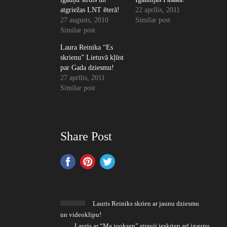
atgriežas LNT ēterā!
22 aprīlis, 2011
27 augusts, 2010
Similar post
Similar post
Laura Reinika “Es
skrienu” Lietuvā kļūst
par Gada dziesmu!
27 aprīlis, 2011
Similar post
Share Post
Lauris Reiniks skrien ar jaunu dziesmu
un videoklipu!
Lauris ar “Ma jooksen” strauji ieskrien arī igauņu