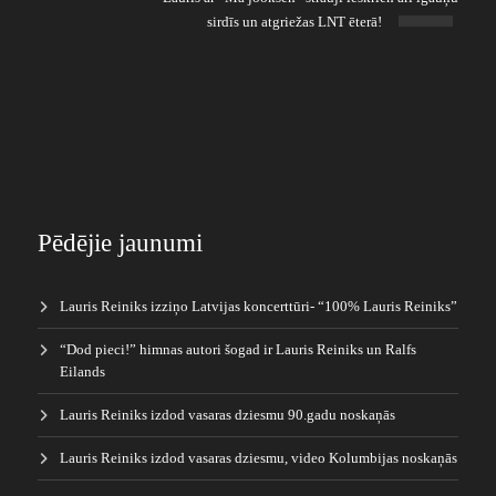
sirdīs un atgriežas LNT ēterā!
Pēdējie jaunumi
Lauris Reiniks izziņo Latvijas koncerttūri- “100% Lauris Reiniks”
“Dod pieci!” himnas autori šogad ir Lauris Reiniks un Ralfs
Eilands
Lauris Reiniks izdod vasaras dziesmu 90.gadu noskaņās
Lauris Reiniks izdod vasaras dziesmu, video Kolumbijas noskaņās