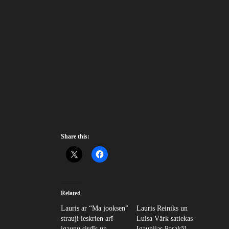
Share this:
Related
Lauris ar “Ma jooksen”
Lauris Reiniks un
strauji ieskrien arī
Luisa Värk satiekas
igauņu sirdīs un
Igaunijas Pasakā!