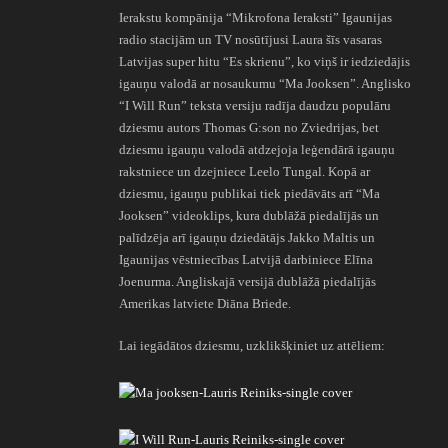
Ierakstu kompānija “Mikrofona Ieraksti” Igaunijas
radio stacijām un TV nosūtījusi Laura šīs vasaras
Latvijas super hitu “Es skrienu”, ko viņš ir iedziedājis
igauņu valodā ar nosaukumu “Ma Jooksen”. Anglisko
“I Will Run” teksta versiju radīja daudzu populāru
dziesmu autors Thomas G:son no Zviedrijas, bet
dziesmu igauņu valodā atdzejoja leģendārā igauņu
rakstniece un dzejniece Leelo Tungal. Kopā ar
dziesmu, igauņu publikai tiek piedāvāts arī “Ma
Jooksen” videoklips, kura dublāžā piedalījās un
palīdzēja arī igauņu dziedātājs Jakko Maltis un
Igaunijas vēstniecības Latvijā darbiniece Elīna
Joenurma. Angliskajā versijā dublāžā piedalījās
Amerikas latviete Diāna Briede.
Lai iegādātos dziesmu, uzklikšķiniet uz attēliem: