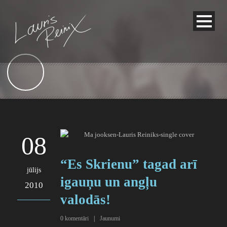
08
“Es Skrienu” tagad arī
jūlijs
igauņu un angļu
2010
valodās!
0
komentāri
|
Jaunumi