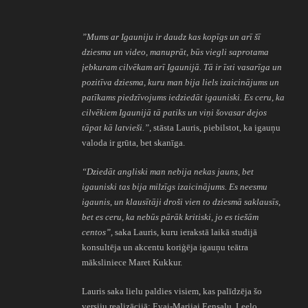
”Mums ar Igauniju ir daudz kas kopīgs un arī šī
dziesma un video, manuprāt, būs viegli saprotama
jebkuram cilvēkam arī Igaunijā. Tā ir īsti vasarīga un
pozitīva dziesma, kuru man bija liels izaicinājums un
patīkams piedzīvojums iedziedāt igauniski. Es ceru, ka
cilvēkiem Igaunijā tā patiks un viņi šovasar dejos
tāpat kā latvieši.”,
stāsta Lauris, piebilstot, ka igauņu
valoda ir grūta, bet skanīga.
“Dziedāt angliski man nebija nekas jauns, bet
igauniski tas bija milzīgs izaicinājums. Es neesmu
igaunis, un klausītāji droši vien to dziesmā saklausīs,
bet es ceru, ka nebūs pārāk kritiski, jo es tiešām
centos”,
saka Lauris, kuru ierakstā laikā studijā
konsultēja un akcentu koriģēja igauņu teātra
māksliniece Maret Kukkur.
Lauris saka lielu paldies visiem, kas palīdzēja šo
versiju realizācijā: Evai-Marijai Eensalu, Leelo