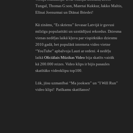
Tungal, Thomas G:son, Maretai Kukkur, Jakko Maltis,
Elīnai Joenurmai un Diānai Briedei!
Kā zināms, “Es skrienu” šovasar Latvijā ir guvusi
milzīgu popularitāti un uzstādījusi rekordus. Dziesma
vienas nedēļas laikā kļuva par vispirktāko dziesmu
2010.gadā, bet populārā interneta video vietne
“YouTube” apbalvoja Lauri ar ordeni. 4 nedēļu
laikā
Oficiālais Mūzikas Video
bija skatīts vairāk
kā 200.000 reizes. Video klips ir bijis pasaules
skatītāko videoklipu top100.
Lūk, jūsu uzmanībai “Ma jooksen” un “I Will Run”
video klipi! Patīkamu skatīšanos!