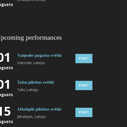
ugusts
pcoming performances
01
Vaiņodes pagasta svētki
PIRKT
Vaiņode, Latvija
ugusts
01
Talsu pilsētas svētki
PIRKT
Talsi, Latvija
ugusts
15
Jēkabpils pilsētas svētki
PIRKT
Jēkabpils, Latvija
ugusts