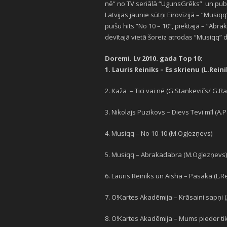
nē” no TV seriālā “UgunsGrēks” un publik
Latvijas jaunie sūtņi Eirovīzijā – “Musiq
puišu hits “No 10 – 10”, piektajā – “Abr
devītajā vietā šoreiz atrodas “Musiqq”
Doremi. Lv 2010. gada Top 10:
1. Lauris Reiniks – Es skrienu (L.Rein
2. Kaža – Tici vai nē (G.Stankevičs/ G.Ra
3. Nikolajs Puzikovs – Dievs Tevi mīl (A.
4. Musiqq – No 10-10 (M.Ogļezņevs)
5. Musiqq – Abrakadabra (M.Ogļezņevs)
6. Lauris Reiniks un Aisha – Pasakā (L.R
7. O!Kartes Akadēmija – Krāsaini sapņi (
8. O!Kartes Akadēmija – Mums pieder tik