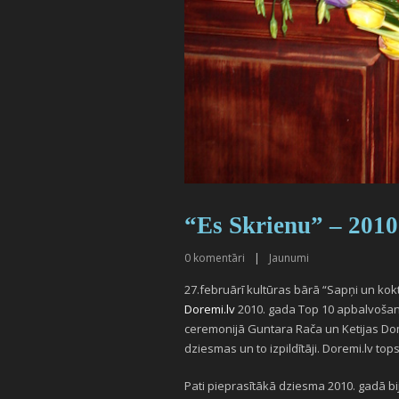
“Es Skrienu” – 2010
0
komentāri
|
Jaunumi
27.februārī kultūras bārā “Sapņi un kokt
Doremi.lv
2010. gada Top 10 apbalvošan
ceremonijā Guntara Rača un Ketijas Do
dziesmas un to izpildītāji. Doremi.lv top
Pati pieprasītākā dziesma 2010. gadā bij