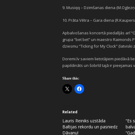
9. Musiqq – Dzimšanas diena (M.Ogļezņ
10. Prāta Vētra – Gara diena (R.Kaupers
Apbalvošanas koncertā piedalījās arī “O
grupa “bet bet” un maestro Raimonds Pau
dziesmu “Ticking for My Clock” (latviski 
Doremi.lv saviem lietotājiem piedāvā li
papildināts un šobrīd tajā ir pieejamas
Share this:
Related
Lauris Reiniks uzstāda
“Es 
Baltijas rekordu un pasniedz
balv
Dāvanu!
“Gad