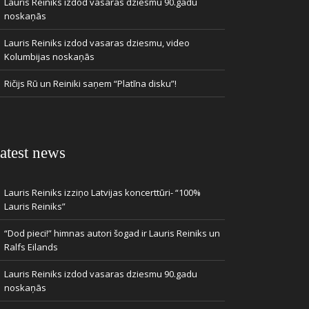
Lauris Reiniks izdod vasaras dziesmu 90.gadu
noskaņās
Lauris Reiniks izdod vasaras dziesmu, video
Kolumbijas noskaņās
Ričijs Rū un Reiniki saņem “Platīna disku”!
atest news
Lauris Reiniks izziņo Latvijas koncerttūri- “100%
Lauris Reiniks”
“Dod pieci!” himnas autori šogad ir Lauris Reiniks un
Ralfs Eilands
Lauris Reiniks izdod vasaras dziesmu 90.gadu
noskaņās