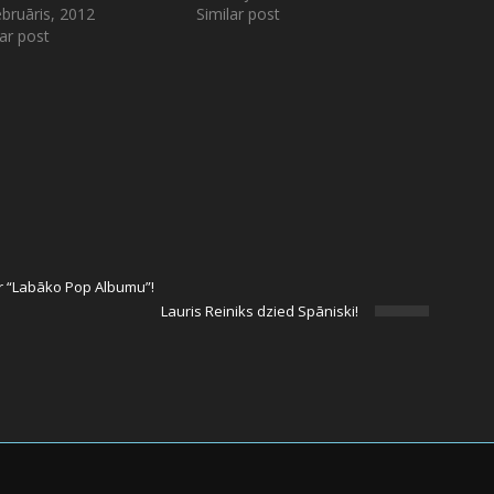
ebruāris, 2012
Similar post
lar post
r “Labāko Pop Albumu”!
Lauris Reiniks dzied Spāniski!