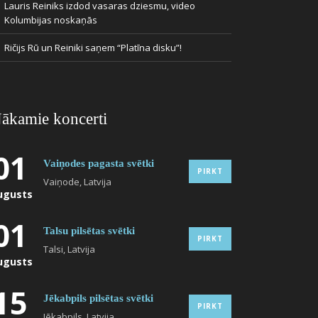
Lauris Reiniks izdod vasaras dziesmu, video
Kolumbijas noskaņās
Ričijs Rū un Reiniki saņem “Platīna disku”!
ākamie koncerti
01
Vaiņodes pagasta svētki
PIRKT
Vaiņode, Latvija
ugusts
01
Talsu pilsētas svētki
PIRKT
Talsi, Latvija
ugusts
15
Jēkabpils pilsētas svētki
PIRKT
Jēkabpils, Latvija