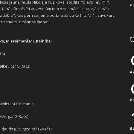
as jaunā mīluļa Nikolaja Puzikova izpildītā “Dievs Tevi mīl”.
a
q” topā pārstāvēti ar veselām trim dziesmām: ceturtajā vietā ir
akadabra”, kas pērn saņēma portāla balvu kā hits Nr 1., savukārt
 dziesma “Dzimšanas diena”!
U
iks, M.Freimanis/ L.Reiniks)
čs)
Palkevičs/ G.Račs)
a
a
einiks/ M.Freimanis)
A.Virga/ G.Račs)
a
 daudz (J.Zvirgzdiņš/ G.Račs)