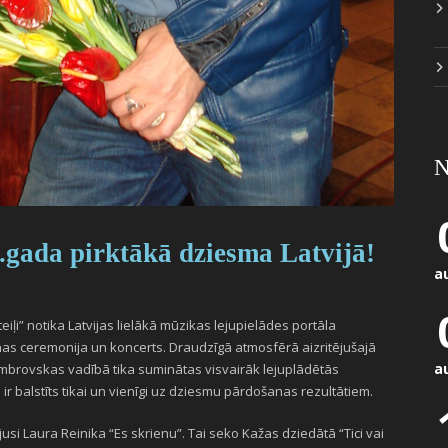
N
.gada pirktākā dziesma Latvijā!
a
eiļi” notika Latvijas lielākā mūzikas lejupielādes portāla
as ceremonija un koncerts. Draudzīgā atmosfērā aizritējušajā
a
mbrovskas vadībā tika suminātas visvairāk lejuplādētās
s ir balstīts tikai un vienīgi uz dziesmu pārdošanas rezultātiem.
usi Laura Reinika “Es skrienu”. Tai seko Kažas dziedātā “Tici vai