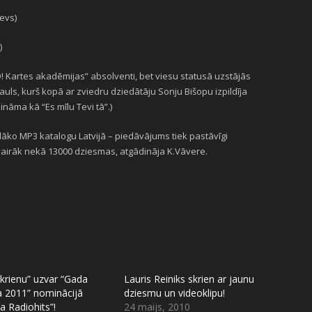
evs)
)
! Kartes akadēmijas” absolventi, bet viesu statusā uzstājās
ls, kurš kopā ar zviedru dziedātāju Sonju Bišopu izpildīja
zināma kā “Es mīlu Tevi tā”.)
elāko MP3 katalogu Latvijā – piedāvājums tiek pastāvīgi
 vairāk nekā 13000 dziesmas, atgādināja K.Vāvere.
skrienu” uzvar “Gada
Lauris Reiniks skrien ar jaunu
a 2011” nominācijā
dziesmu un videoklipu!
a Radiohits”!
24 maijs, 2010