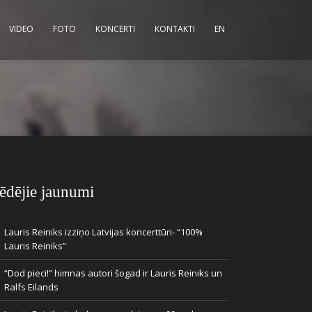
VIDEO
FOTO
KONCERTI
KONTAKTI
EN
ēdējie jaunumi
Lauris Reiniks izziņo Latvijas koncerttūri- “100%
Lauris Reiniks”
“Dod pieci!” himnas autori šogad ir Lauris Reiniks un
Ralfs Eilands