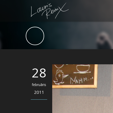
28
februāris
2011