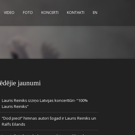
VIDEO
FOTO
KONCERTI
KONTAKTI
EN
ēdējie jaunumi
Lauris Reiniks izziņo Latvijas koncerttūri- “100%
Lauris Reiniks”
“Dod pieci!” himnas autori šogad ir Lauris Reiniks un
Ralfs Eilands