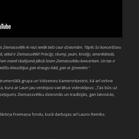
 Ziemassvētki ik reizi ienāk tieši caur dziesmām. Tāpēc šo koncertšovu
, atkal ir Ziemassvētki! Priecīgi, skumji, jautri, kristīgi, amerikāniski,
 Tādam manā skatījumā jābūt īstam Ziemassvētku koncertam. Un tas ir
gaidīšu klausītājus gan draugu lokā, gan ar ģimenēm.”
strumentālā grupa un Vidzemes kamerorķestris, kā arī virkne
ņa, kura ar Lauri jau veidojusi vairākus videoklipus: „Tas būs uz
ceļojums Ziemassvētku dziesmās un tradīcijās, gan latviskās,
ārtiņa Freimaņa fondu, kurā darbojas arī Lauris Reiniks.