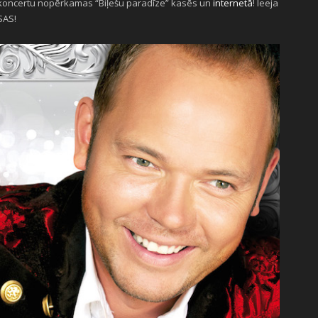
 koncertu nopērkamas “Biļešu paradīze” kasēs un
internetā
! Ieeja
SAS!