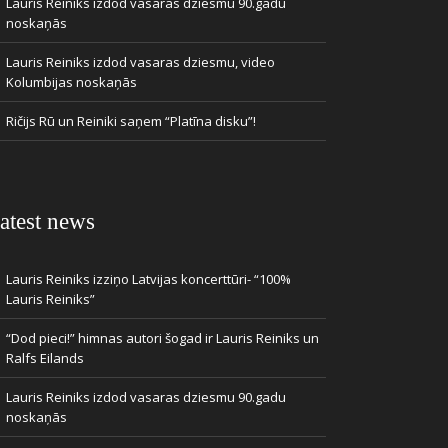
Lauris Reiniks izdod vasaras dziesmu 90.gadu
noskaņās
Lauris Reiniks izdod vasaras dziesmu, video
Kolumbijas noskaņās
Ričijs Rū un Reiniki saņem “Platīna disku”!
atest news
Lauris Reiniks izziņo Latvijas koncerttūri- “100%
Lauris Reiniks”
“Dod pieci!” himnas autori šogad ir Lauris Reiniks un
Ralfs Eilands
Lauris Reiniks izdod vasaras dziesmu 90.gadu
noskaņās