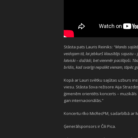
Stāsta pats Lauris Reiniks:
“Manās sajūtās
veidojam tā, lai jebkurš klausītājs sajustu – jā
latviski – dažādi, bet vienmēr pacilājoši.
brīdis, kad svarīgi nepalikt vienam, tāpēc 
Kopā ar Lauri svētku sajūtas uzburs in
viesu. Stāsta šova režisore Aija Strazdi
ģimenēm orientēts koncerts – muzikāls 
gan internacionālās.”
Koncertu rīko MicRecPM, sadarbībā ar M
Ģenerālsponsors ir Čili Pica.