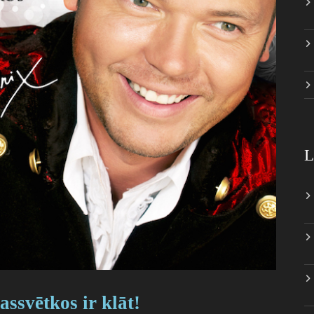
L
ssvētkos ir klāt!