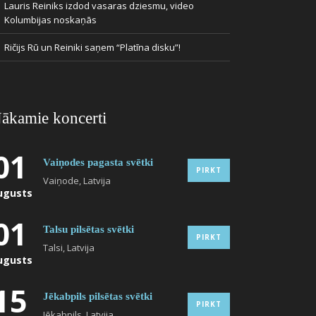
Lauris Reiniks izdod vasaras dziesmu, video
Kolumbijas noskaņās
Ričijs Rū un Reiniki saņem “Platīna disku”!
ākamie koncerti
01
Vaiņodes pagasta svētki
PIRKT
Vaiņode, Latvija
ugusts
01
Talsu pilsētas svētki
PIRKT
Talsi, Latvija
ugusts
15
Jēkabpils pilsētas svētki
PIRKT
Jēkabpils, Latvija