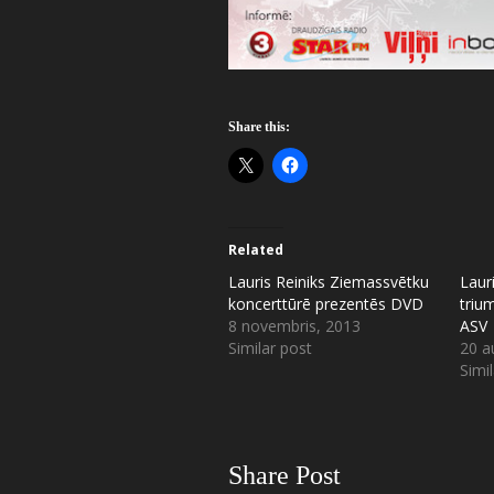
Share this:
Related
Lauris Reiniks Ziemassvētku
Lauri
koncerttūrē prezentēs DVD
triu
8 novembris, 2013
ASV
Similar post
20 a
Simi
Share Post