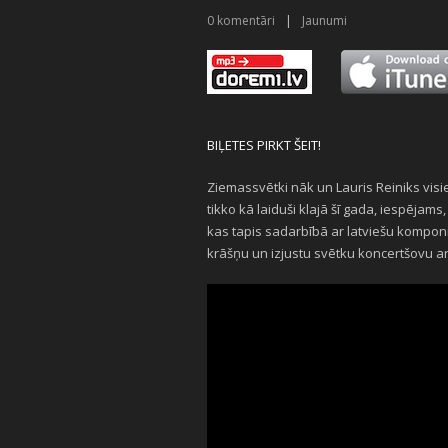
0
komentāri
|
Jaunumi
BIĻETES PIRKT ŠEIT!
Ziemassvētki nāk un Lauris Reiniks visi
tikko kā laiduši klajā šī gada, iespēja
kas tapis sadarbībā ar latviešu komponi
krāšņu un izjustu svētku koncertšovu 