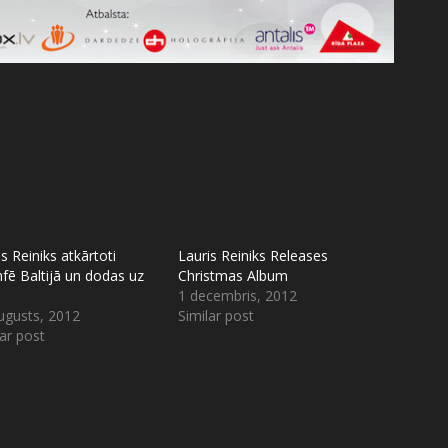
s Reiniks atkārtoti
Lauris Reiniks Releases
mfē Baltijā un dodas uz
Christmas Album
1 decembris, 2012
ugusts, 2012
Similar post
lar post