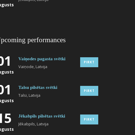
ugusts
pcoming performances
01
Vaiņodes pagasta svētki
PIRKT
Vaiņode, Latvija
ugusts
01
Talsu pilsētas svētki
PIRKT
Talsi, Latvija
ugusts
15
Jēkabpils pilsētas svētki
PIRKT
Jēkabpils, Latvija
ugusts