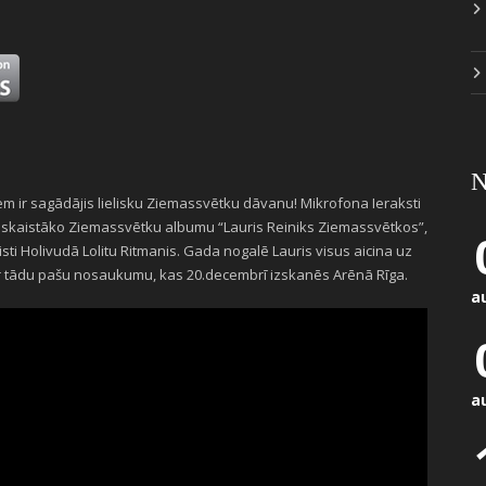
N
em ir sagādājis lielisku Ziemassvētku dāvanu! Mikrofona Ieraksti
ms, skaistāko Ziemassvētku albumu “Lauris Reiniks Ziemassvētkos”,
sti Holivudā Lolitu Ritmanis. Gada nogalē Lauris visus aicina uz
ar tādu pašu nosaukumu, kas 20.decembrī izskanēs Arēnā Rīga.
a
a