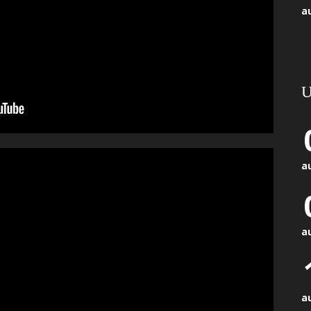
a
U
a
a
a