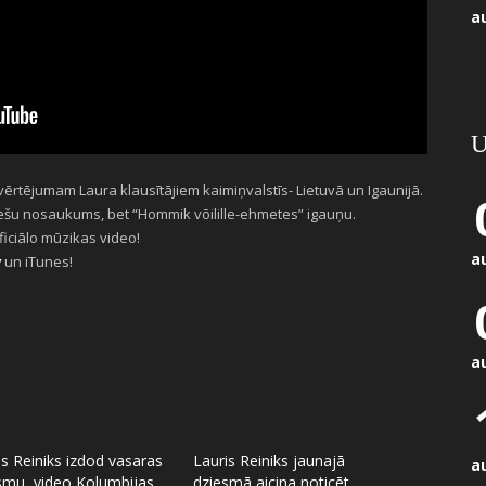
a
U
 vērtējumam Laura klausītājiem kaimiņvalstīs- Lietuvā un Igaunijā.
iešu nosaukums, bet “Hommik võilille-ehmetes” igauņu.
ficiālo mūzikas video!
a
v
un iTunes!
a
is Reiniks izdod vasaras
Lauris Reiniks jaunajā
a
smu, video Kolumbijas
dziesmā aicina noticēt