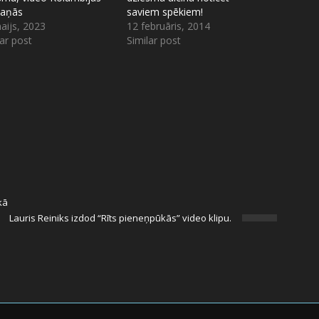
kaņās
saviem spēkiem!
aijs, 2023
12 februāris, 2014
lar post
Similar post
kā
Lauris Reiniks izdod “Rīts pieneņpūkās” video klipu.