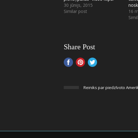
30 jūnijs, 2015
nos
Similar post
16 m
Simi
Share Post
Reiniks par piedzīvoto Ameri