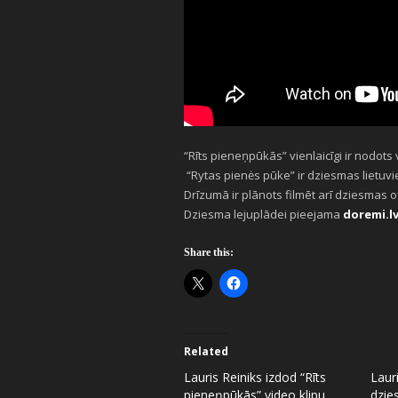
“Rīts pieneņpūkās” vienlaicīgi ir nodots
“Rytas pienės pūke” ir dziesmas lietuv
Drīzumā ir plānots filmēt arī dziesmas o
Dziesma lejuplādei pieejama
doremi.l
Share this:
Related
Lauris Reiniks izdod “Rīts
Laur
pieneņpūkās” video klipu.
dzie