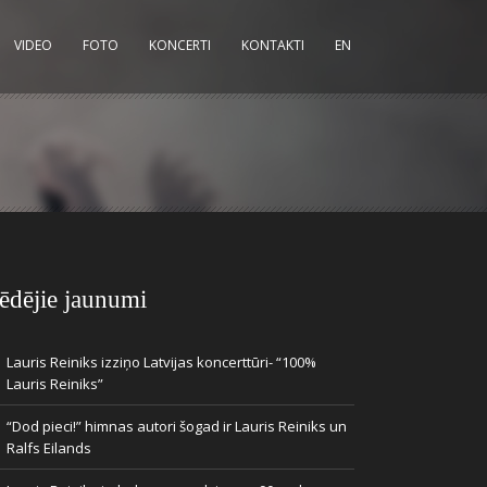
VIDEO
FOTO
KONCERTI
KONTAKTI
EN
ēdējie jaunumi
Lauris Reiniks izziņo Latvijas koncerttūri- “100%
Lauris Reiniks”
“Dod pieci!” himnas autori šogad ir Lauris Reiniks un
Ralfs Eilands