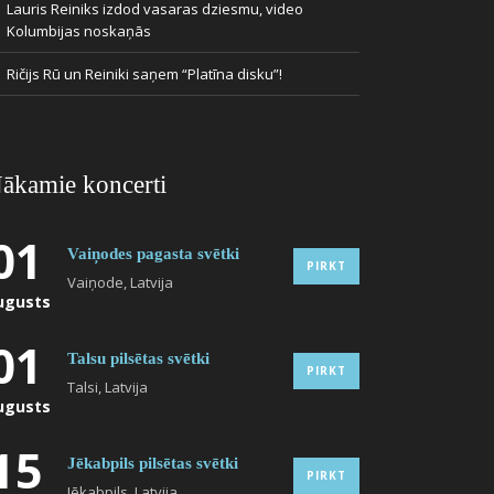
Lauris Reiniks izdod vasaras dziesmu, video
Kolumbijas noskaņās
Ričijs Rū un Reiniki saņem “Platīna disku”!
ākamie koncerti
01
Vaiņodes pagasta svētki
PIRKT
Vaiņode, Latvija
ugusts
01
Talsu pilsētas svētki
PIRKT
Talsi, Latvija
ugusts
15
Jēkabpils pilsētas svētki
PIRKT
Jēkabpils, Latvija