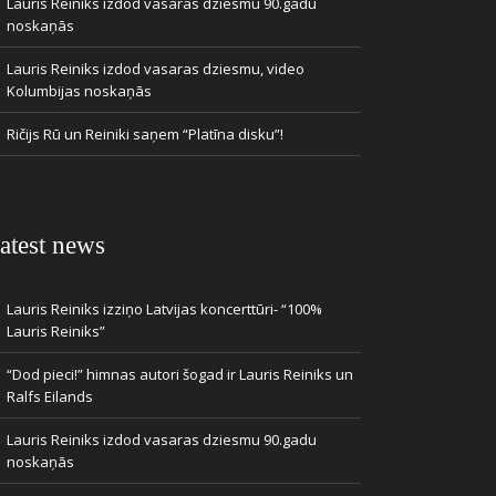
Lauris Reiniks izdod vasaras dziesmu 90.gadu
noskaņās
Lauris Reiniks izdod vasaras dziesmu, video
Kolumbijas noskaņās
Ričijs Rū un Reiniki saņem “Platīna disku”!
atest news
Lauris Reiniks izziņo Latvijas koncerttūri- “100%
Lauris Reiniks”
“Dod pieci!” himnas autori šogad ir Lauris Reiniks un
Ralfs Eilands
Lauris Reiniks izdod vasaras dziesmu 90.gadu
noskaņās