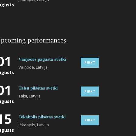
ugusts
pcoming performances
01
Vaiņodes pagasta svētki
PIRKT
Vaiņode, Latvija
ugusts
01
Talsu pilsētas svētki
PIRKT
Talsi, Latvija
ugusts
15
Jēkabpils pilsētas svētki
PIRKT
Jēkabpils, Latvija
ugusts