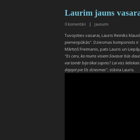
Laurim jauns vasara
0
komentāri
|
Jaunumi
Tuvojoties vasarai, Lauris Reiniks kla
pieneņpūkās”. Dziesmas komponists ir pat
Mārtiņš Freimanis, pats Lauris un Liepāj
“Es ceru, ka mums visiem šovasar būs daudz
vai tomēr bija tikai sapnis? Lai viss lielisk
dejojot pie šīs dziesmas”
, stāsta Lauris.