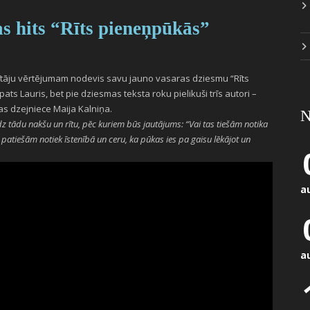
s hits “Rīts pieneņpūkās”
usītāju vērtējumam nodevis savu jauno vasaras dziesmu “Rīts
s Lauris, bet pie dziesmas teksta roku pielikuši trīs autori –
as dzejniece Maija Kalniņa.
N
 tādu nakšu un rītu, pēc kuriem būs jautājums: “Vai tas tiešām notika
ais patiešām notiek īstenībā un ceru, ka pūkas ies pa gaisu lēkājot un
a
a