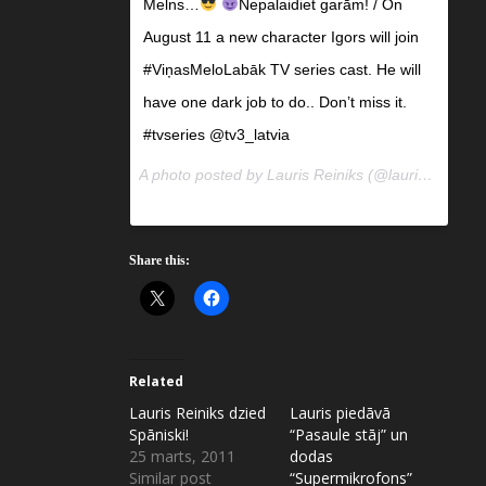
Melns…
Nepalaidiet garām! / On
August 11 a new character Igors will join
#ViņasMeloLabāk TV series cast. He will
have one dark job to do.. Don’t miss it.
#tvseries @tv3_latvia
A photo posted by Lauris Reiniks (@laurisreiniks) on
Share this:
Related
Lauris Reiniks dzied
Lauris piedāvā
Spāniski!
“Pasaule stāj” un
25 marts, 2011
dodas
Similar post
“Supermikrofons”