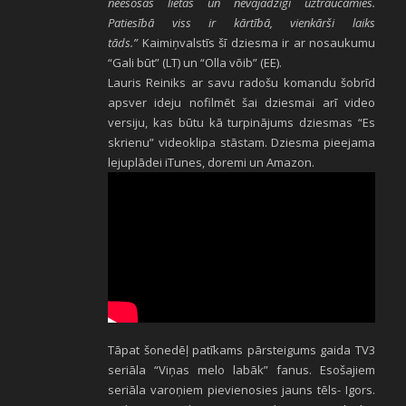
neesošas lietas un nevajadzīgi uztraucamies.
Patiesībā viss ir kārtībā, vienkārši laiks
tāds.”
Kaimiņvalstīs šī dziesma ir ar nosaukumu
“Gali būt” (LT) un “Olla võib” (EE).
Lauris Reiniks ar savu radošu komandu šobrīd
apsver ideju nofilmēt šai dziesmai arī video
versiju, kas būtu kā turpinājums dziesmas “Es
skrienu” videoklipa stāstam. Dziesma pieejama
lejuplādei iTunes, doremi un Amazon.
Tāpat šonedēļ patīkams pārsteigums gaida TV3
seriāla “Viņas melo labāk” fanus. Esošajiem
seriāla varoņiem pievienosies jauns tēls- Igors.