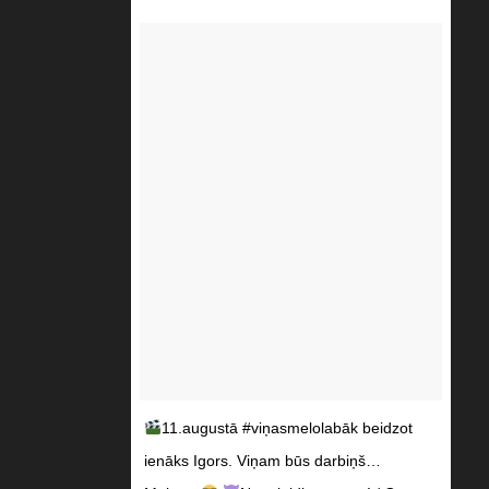
11.augustā #viņasmelolabāk beidzot
ienāks Igors. Viņam būs darbiņš…