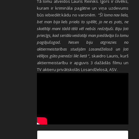
Tā lomu atveidos Lauris Reiniks. Igors ir cilvēks,
kuram ir krimināla pagātne un viņa uzdevums
būs iebiedēt kādu no varonēm.
“Šī loma nav liela,
bet man bija liels prieks to spēlēt, jo ne es pats, ne
skatītāji mani tādā tēlā vēl nebūs redzējuši. Biju ļoti
priecīgs, kad seriāla veidotāji man piedāvāja šo lomu
pagājušogad. Nesen biju atgriezies no
aktiermeistarības studijām Losandželosā un ļoti
vēlējos gūto pieredzi likt lietā “
, skaidro Lauris, kurš
aktiermeistarību ir apguvis 3 dažādās filmu un
TV aktieru privātskolās Losandželosā, ASV.