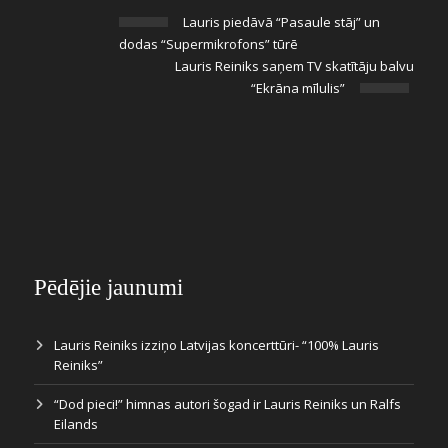
Lauris piedāvā “Pasaule stāj” un
dodas “Supermikrofons” tūrē
Lauris Reiniks saņem TV skatītāju balvu
“Ekrāna mīlulis”
Pēdējie jaunumi
Lauris Reiniks izziņo Latvijas koncerttūri- “100% Lauris
Reiniks”
“Dod pieci!” himnas autori šogad ir Lauris Reiniks un Ralfs
Eilands