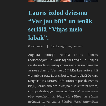
Lauris izdod dziesmu
“Var jau būt” un ienāk
seriālā “Viņas melo
labāk”.
0
komentāri
|
Bez kategorijas
,
Jaunumi
Augusta pirmājā nedēļā Lauris Reiniks
radiostacijām un klausītājiem Latvijā un Baltijas
valstīs nodevis vērtējumam savu jauno dziesmu
ar nosaukumu “Var jau būt”. Mūzikas autors, kā
vienmēr, ir pats Lauris, bet tekstu radījuši Oskars
Deigelis un Guntars Račs. Runājot par dziesmas
ideju, Lauris skaidro:
“Var jau būt” ir stāsts par to,
ka šajā steidzīgajā mūsdienu dzīves ritmā mēs viens
otru neredzam tik bieži, cik vēlētos un sākam
apšaubīt to, vai viss ir kārtībā. Nereti izdomājam