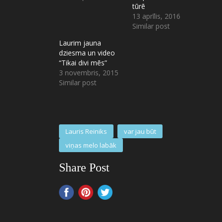
tūrē
13 aprīlis, 2016
Similar post
Laurim jauna
dziesma un video
“Tikai divi mēs”
3 novembris, 2015
Similar post
Lauris Reiniks
var jau būt
viņas melo labāk
Share Post