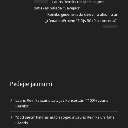
Lauris Reiniks un Alise Haijima
satiekas balādē “Savējais”
Reiniku ģimene rada dziesmu albumu un
grāmatu bērniem “Ričijs Rū rīko koncertu” .
Pēdējie jaunumi
Lauris Reiniks izziņo Latvijas koncerttūri- “100% Lauris
Reiniks”
“Dod pieci!” himnas autori šogad ir Lauris Reiniks un Ralfs
Eilands