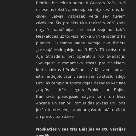
Reiniks, bet teksta autors ir Guntars Račs, kurš
dziesmas tekstā apvienoja sirsnīgus vārdus, ko
cilvēki Latvijā visbiežāk velta sev tuviem
cilvēkiem. Šis projekts tika realizēts 2020.gada
nogalē pandēmijas un ierobežojumu laikā.
Neskatoties uz to, viss notika un tika izdarīts kā
plānots. Dziesmas video versija tika filmēta
greznajā Melngalvju namā Rīgā. Tā režisore ir
Aija Strazdiņa, bet operators Ivo Skanstiņš.
“Savējais” ir romantisks stāsts par cilvēkiem,
kuri satiekas bērnībā un izrādās viens otram
īstie, lai dejotu cauri visai dzīvei. Šo stāstu izdejo
Latvijas čempioni sporta dejās dažādās vecuma
grupās – bērni Jegors Prokins un Poļina
Karimova, pieaugušie Edgars Līnis un Elīza
Ancāne un seniori Romualdas Jokšas un Ilona
Jokša. Interesanti, ka pieaugušo dejotāju pāri ir
arī precēti pāri dzīvē.
Noskaties visas trīs Baltijas valstu versijas
zemāk: