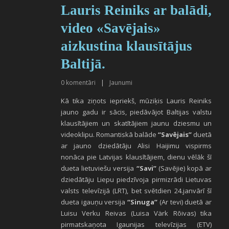
Lauris Reiniks ar balādi,
video «Savējais»
aizkustina klausītājus
Baltijā.
0
komentāri
|
Jaunumi
Kā tika ziņots iepriekš, mūziķis Lauris Reiniks
jauno gadu ir sācis, piedāvājot Baltijas valstu
klausītājiem un skatītājiem jaunu dziesmu un
videoklipu. Romantiskā balāde
“Savējais”
duetā
ar jauno dziedātāju Alisi Haijimu vispirms
nonāca pie Latvijas klausītājiem, dienu vēlāk šī
dueta lietuviešu versija
“Savi”
(Savējie) kopā ar
dziedātāju Liepu piedzīvoja pirmizrādi Lietuvas
valsts televīzijā (LRT), bet svētdien 24.janvārī šī
dueta igauņu versija
“Sinuga”
(Ar tevi) duetā ar
Luisu Verku Reivas (Luisa Värk Rõivas) tika
pirmatskaņota Igaunijas televīzijas (ETV)