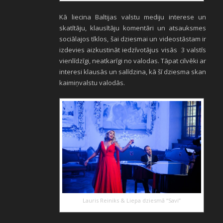
Kā liecina Baltijas valstu mediju interese un
skatītāju, klausītāju komentāri un atsauksmes
sociālajos tīklos, šai dziesmai un videostāstam ir
izdevies aizkustināt iedzīvotājus visās 3 valstīs
vienlīdzīgi, neatkarīgi no valodas. Tāpat cilvēki ar
interesi klausās un salīdzina, kā šī dziesma skan
kaimiņvalstu valodās.
Lauris Reiniks & Liepa dziesmā “Savi”