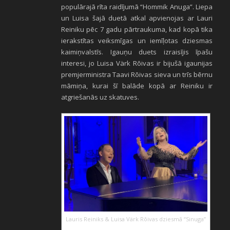
populārajā rīta raidījumā “Hommik Anuga”. Liepa
un Luisa šajā duetā atkal apvienojas ar Lauri
Reiniku pēc 7 gadu pārtraukuma, kad kopā tika
ierakstītas veiksmīgas un iemīļotas dziesmas
kaimiņvalstīs. Igauņu duets izraisījis īpašu
interesi, jo Luisa Värk Rõivas ir bijušā igaunijas
premjerministra Taavi Rõivas sieva un trīs bērnu
māmiņa, kurai šī balāde kopā ar Reiniku ir
atgriešanās uz skatuves.
Lauris Reiniks & Luisa Värk Rõivas dziesmā “Sinuga”