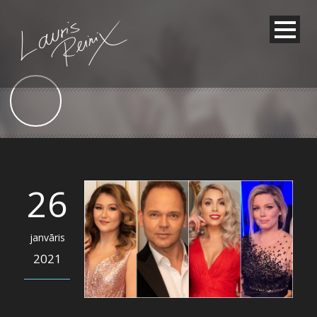
26
janvāris
2021