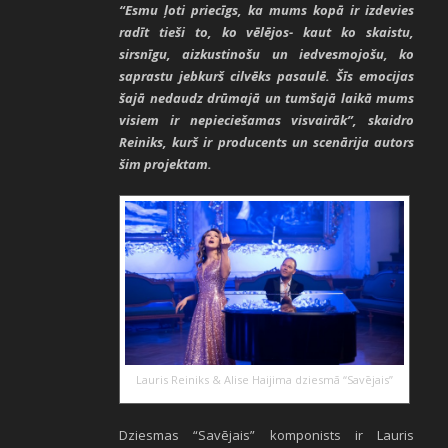
“Esmu ļoti priecīgs, ka mums kopā ir izdevies
radīt tieši to, ko vēlējos- kaut ko skaistu,
sirsnīgu, aizkustinošu un iedvesmojošu, ko
saprastu jebkurš cilvēks pasaulē. Šīs emocijas
šajā nedaudz drūmajā un tumšajā laikā mums
visiem ir nepieciešamas visvairāk”, skaidro
Reiniks, kurš ir producents un scenārija autors
šim projektam.
Lauris Reiniks & Alise Haijima dziesmā “Savējais”
Dziesmas “Savējais” komponists ir Lauris