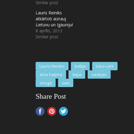
Similar post
Lauris Reiniks
atkārtoti aizrauj
Lietuvu un Igauniju!
8 aprīlis, 2013
Similar post
Lauris Reiniks
baltija
luisa värk
alise haijima
liepa
savējais
sinuga
savi
Share Post