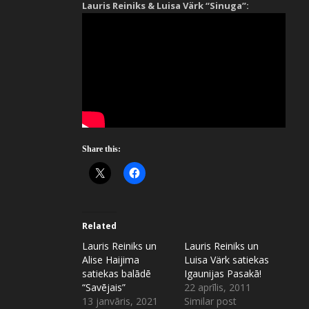
Lauris Reiniks & Luisa V
ärk
“Sinuga”:
Share this:
Related
Lauris Reiniks un
Lauris Reiniks un
Alise Haijima
Luisa Värk satiekas
satiekas balādē
Igaunijas Pasakā!
“Savējais”
22 aprīlis, 2011
13 janvāris, 2021
Similar post