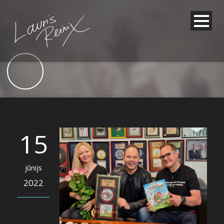
15
jūnijs
2022