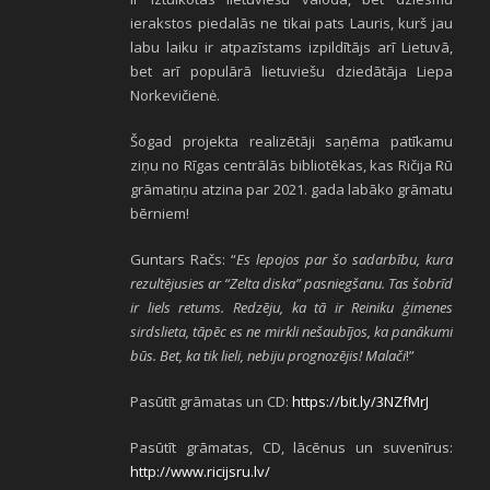
ierakstos piedalās ne tikai pats Lauris, kurš jau
labu laiku ir atpazīstams izpildītājs arī Lietuvā,
bet arī populārā lietuviešu dziedātāja Liepa
Norkevičienė.
Šogad projekta realizētāji saņēma patīkamu
ziņu no Rīgas centrālās bibliotēkas, kas Ričija Rū
grāmatiņu atzina par 2021. gada labāko grāmatu
bērniem!
Guntars Račs: “
Es lepojos par šo sadarbību, kura
rezultējusies ar “Zelta diska” pasniegšanu. Tas šobrīd
ir liels retums. Redzēju, ka tā ir Reiniku ģimenes
sirdslieta, tāpēc es ne mirkli nešaubījos, ka panākumi
būs. Bet, ka tik lieli, nebiju prognozējis! Malači
!”
Pasūtīt grāmatas un CD:
https://bit.ly/3NZfMrJ
Pasūtīt grāmatas, CD, lācēnus un suvenīrus:
http://www.ricijsru.lv/