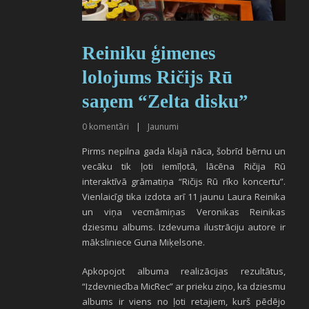
Reiniku ģimenes
lolojums Ričijs Rū
saņem “Zelta disku”
0
komentāri
|
Jaunumi
Pirms nepilna gada klajā nāca, šobrīd bērnu un
vecāku tik ļoti iemīļotā, lācēna Ričija Rū
interaktīvā grāmatiņa “Ričijs Rū rīko koncertu”.
Vienlaicīgi tika izdota arī 11 jaunu Laura Reinika
un viņa vecmāmiņas Veronikas Reinikas
dziesmu albums. Izdevuma ilustrāciju autore ir
māksliniece Guna Miķelsone.
Apkopojot albuma realizācijas rezultātus,
“Izdevniecība MicRec” ar prieku ziņo, ka dziesmu
albums ir viens no ļoti retajiem, kurš pēdējo