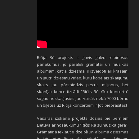
Ričija Rū projekts ir guvis galvu reibinošus
panākumus, jo paralēli grāmatai un mūzikas
albumam, katrai dziesmai ir izveidoti arī krāsaini
un jautri dziesmu video, kuru kopējais skatījumu
skaits jau pārsniedzis piecus miljonus, bet
skanīgo koncertizrādi “Ričijs Rū rīko koncertu”
šogad noskatījušies jau vairāk nekā 7000 bērnu
un biļetes uz Ričija koncertiem ir ļoti pieprasītas!
Vasaras izskaņā projekts dosies pie bērniem
Lietuvā ar nosaukumu “Ričis Ra su muzika gera”.
Grāmatiņā iekļautie dzejoļi un albumā dziesmas
ir iztulkotas lietuviešu valodā, bet dziesmu