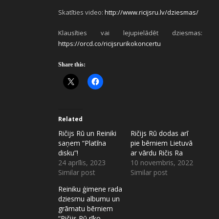
Skatīties video:
http://www.ricijsru.lv/dziesmas/
Klausīties vai lejupielādēt dziesmas:
https://orcd.co/ricijsrurikokoncertu
Share this:
Related
Ričijs Rū un Reiniki
Ričijs Rū dodas arī
saņem “Platīna
pie bērniem Lietuvā
disku”!
ar vārdu Ričis Ra
24 aprīlis, 2023
10 novembris, 2022
Similar post
Similar post
Reiniku ģimene rada
dziesmu albumu un
grāmatu bērniem
“Ričijs Rū rīko