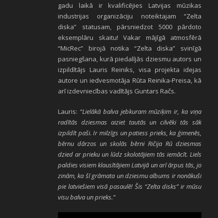
gadu laikā ir kvalificējies Latvijas mūzikas
industrijas organizāciju noteiktajam “Zelta
diska” statusam, pārsniedzot 5000 pārdoto
eksemplāru skaitu! Vakar mājīgā atmosfērā
“MicRec” birojā notika “Zelta diska” svinīgā
pasniegšana, kurā piedalījās dziesmu autors un
izpildītājs Lauris Reiniks, visa projekta idejas
autore un iedvesmotāja Rūta Reinika-Preisa, kā
arī izdevniecības vadītājs Guntars Račs.
Lauris:
“Lielākā balva jebkuram mūziķim ir, ka viņa
radītās dziesmas aiziet tautās un cilvēki tās sāk
izpildīt paši. Ir milzīgs un patiess prieks, ka ģimenēs,
bērnu dārzos un skolās bērni Ričija Rū dziesmas
dzied ar prieku un lūdz skolotājiem tās iemācīt. Liels
paldies visiem klausītājiem Latvijā un arī ārpus tās, jo
zinām, ka šī grāmata un dziesmu albums ir nonākuši
pie latviešiem visā pasaulē! Šis “Zelta disks” ir mūsu
visu balva un prieks.”