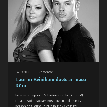
14.09.2008
|
0
komentāri
Laurim Reinikam duets ar māsu
Rūtu!
Ierakstu kompānija Mikrofona ieraksti šonedēļ
Latvijas radiostacijām nosūtījusi mūziķa un TV
personības Laura Reinika jaunāko veikumu –