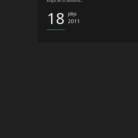
klajā arī šī albuma...
18
jūlijs
2011