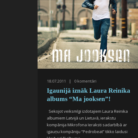
18.07.2011
|
0
komentāri
Igaunijā iznāk Laura Reinika
albums “Ma jooksen”!
Sekojot veiksmīgi izdotajiem Laura Reinika
albumiem Latvijā un Lietuvā, ierakstu
kompānija Mikrofona Ieraksti sadarbībā ar
igauņu kompāniju “Pedrobeat” tikko laidusi