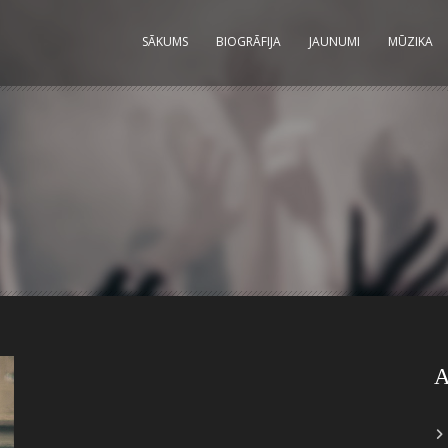
SĀKUMS
BIOGRĀFIJA
JAUNUMI
MŪZIKA
A