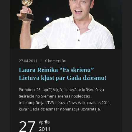
27.04.2011
|
0
komentāri
Laura Reinika “Es skrienu”
Lietuvā kļūst par Gada dziesmu!
Pirmdien, 25. aprīlī, Viļņā, Lietuvā ar krāšņu šovu
tiešraidē no Siemens arēnas noslēdzās
telekompānijas TV3 Lietuva šovs Vaikų balsas 2011,
kurā “Gada dziesmas” nominācijā uzvarētāja...
27
aprīlis
2011