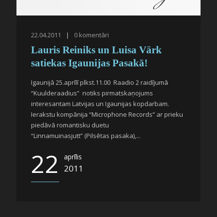
22.04.2011
|
0
komentāri
Lauris Reiniks un Luisa Värk
satiekas Igaunijas Pasakā!
Igaunijā 25.aprīlī plkst.11.00 Raadio 2 raidījumā
“Kuulderaadius” notiks pirmatskaņojums
interesantam Latvijas un Igaunijas kopdarbam.
Ierakstu kompānija “Microphone Records” ar prieku
piedāvā romantisku duetu
“Linnamuinasjutt” (Pilsētas pasaka),...
22
aprīlis
2011