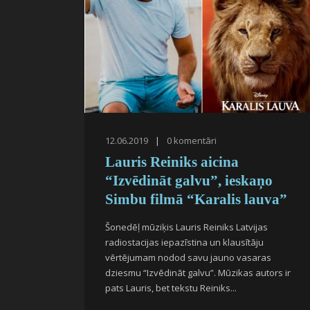
12.06.2019
|
0
komentāri
Lauris Reiniks aicina
“Izvēdināt galvu”, ieskaņo
Simbu filmā “Karalis lauva”
Šonedēļ mūziķis Lauris Reiniks Latvijas
radiostacijas iepazīstina un klausītāju
vērtējumam nodod savu jauno vasaras
dziesmu “Izvēdināt galvu”. Mūzikas autors ir
pats Lauris, bet tekstu Reiniks...