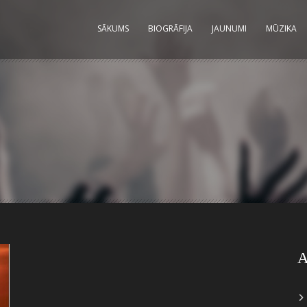
SĀKUMS
BIOGRĀFIJA
JAUNUMI
MŪZIKA
A