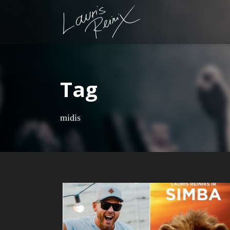
Tag
midis