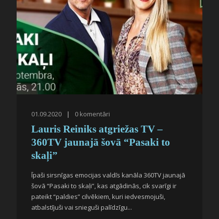
01.09.2020
|
0
komentāri
Lauris Reiniks atgriežas TV –
360TV jaunajā šovā “Pasaki to
skaļi”
Īpaši sirsnīgas emocijas valdīs kanāla 360TV jaunajā
šovā “Pasaki to skaļi”, kas atgādinās, cik svarīgi ir
pateikt “paldies” cilvēkiem, kuri iedvesmojuši,
atbalstījuši vai snieguši palīdzīgu...