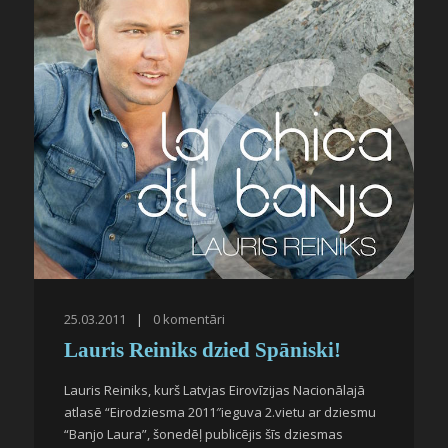
25.03.2011
|
0
komentāri
Lauris Reiniks dzied Spāniski!
Lauris Reiniks, kurš Latvjas Eirovīzijas Nacionālajā
atlasē “Eirodziesma 2011″ieguva 2.vietu ar dziesmu
“Banjo Laura”, šonedēļ publicējis šīs dziesmas