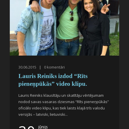
30.06.2015
|
0
komentāri
Lauris Reiniks izdod “Rīts
pieneņpūkās” video klipu.
Lauris Reiniks klausītāju un skatītāju vērtējumam
nodod savas vasaras dziesmas “Rīts pieneņpūkās”
oficiālo video klipu, kas tiek laists klajā trīs valodu
versijās – latviski, lietuviski...
jūnijs