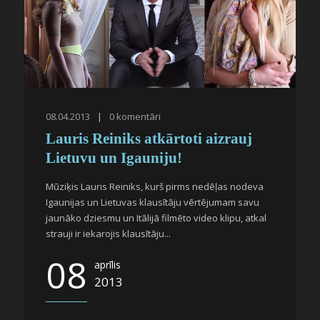
08.04.2013
|
0
komentāri
Lauris Reiniks atkārtoti aizrauj
Lietuvu un Igauniju!
Mūziķis Lauris Reiniks, kurš pirms nedēļas nodeva
Igaunijas un Lietuvas klausītāju vērtējumam savu
jaunāko dziesmu un Itālijā filmēto video klipu, atkal
strauji ir iekarojis klausītāju...
08
aprīlis
2013