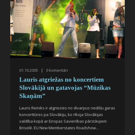
01.10.2005
|
0
komentāri
Lauris atgriežas no koncertiem
Slovākijā un gatavojas “Mūzikas
Skaņām”
Lauris Reiniks ir atgriezies no divarpus nedēļu garas
koncerttūres pa Slovākiju, ko rīkoja Slovākijas
valdība kopā ar Eiropas Savienības pārstāvjiem
Briselē. EU New Memberstates Roadshow...