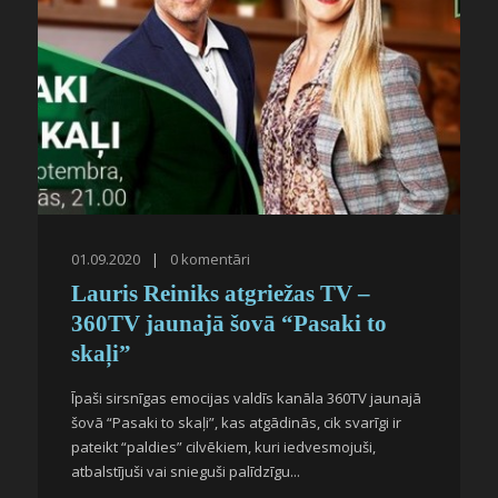
01.09.2020
|
0
komentāri
Lauris Reiniks atgriežas TV –
360TV jaunajā šovā “Pasaki to
skaļi”
Īpaši sirsnīgas emocijas valdīs kanāla 360TV jaunajā
šovā “Pasaki to skaļi”, kas atgādinās, cik svarīgi ir
pateikt “paldies” cilvēkiem, kuri iedvesmojuši,
atbalstījuši vai snieguši palīdzīgu...