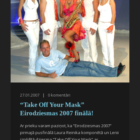
27.01.2007
|
0
komentāri
“Take Off Your Mask”
Eirodziesmas 2007 finālā!
Ar prieku varam paziņot, ka “Eirodziesmas 2007”
pirmajā pusfinālā Laura Reinika komponētā un Lenii
izpildītā dziesma “Take Off Your Mask” ar