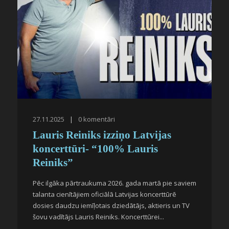
27.11.2025
|
0
komentāri
Lauris Reiniks izziņo Latvijas
koncerttūri- “100% Lauris
Reiniks”
Pēc ilgāka pārtraukuma 2026. gada martā pie saviem
talanta cienītājiem oficiālā Latvijas koncerttūrē
dosies daudzu iemīļotais dziedātājs, aktieris un TV
šovu vadītājs Lauris Reiniks. Koncerttūrei...